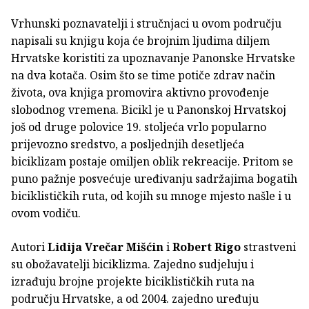
Vrhunski poznavatelji i stručnjaci u ovom području
napisali su knjigu koja će brojnim ljudima diljem
Hrvatske koristiti za upoznavanje Panonske Hrvatske
na dva kotača. Osim što se time potiče zdrav način
života, ova knjiga promovira aktivno provođenje
slobodnog vremena. Bicikl je u Panonskoj Hrvatskoj
još od druge polovice 19. stoljeća vrlo popularno
prijevozno sredstvo, a posljednjih desetljeća
biciklizam postaje omiljen oblik rekreacije. Pritom se
puno pažnje posvećuje uređivanju sadržajima bogatih
biciklističkih ruta, od kojih su mnoge mjesto našle i u
ovom vodiču.
Autori
Lidija Vrečar Mišćin
i
Robert Rigo
strastveni
su obožavatelji biciklizma. Zajedno sudjeluju i
izrađuju brojne projekte biciklističkih ruta na
području Hrvatske, a od 2004. zajedno uređuju