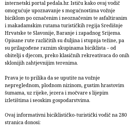
internetski portal pedala.hr. Ističu kako ovaj vodič
omogućuje upoznavanje s mogućnostima vožnje
biciklom po označenim i neoznačenim te asfaltiranim
i makadamskim rutama turističkih regija Središnje
Hrvatske te Slavonije, Baranje i zapadnog Srijema.
Opisane rute različitih su duljina i stupnja težine, pa
su prilagođene raznim skupinama biciklista – od
obitelji s djecom, preko klasičnih rekreativaca do onih
sklonijih zahtjevnijim terenima.
Prava je to prilika da se uputite na vožnje
nepreglednom, plodnom nizinom, gustim hrastovim
šumama, uz rijeke, jezera i močvare s lijepim
izletištima i seoskim gospodarstvima.
Ovaj informativni biciklističko-turistički vodič na 280
stranica donosi: