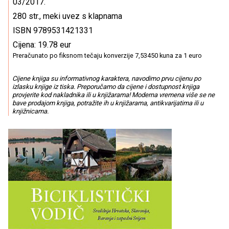
03/2017.
280 str., meki uvez s klapnama
ISBN 9789531421331
Cijena: 19.78 eur
Preračunato po fiksnom tečaju konverzije 7,53450 kuna za 1 euro
Cijene knjiga su informativnog karaktera, navodimo prvu cijenu po
izlasku knjige iz tiska. Preporučamo da cijene i dostupnost knjiga
provjerite kod nakladnika ili u knjižarama! Moderna vremena više se ne
bave prodajom knjiga, potražite ih u knjižarama, antikvarijatima ili u
knjižnicama.