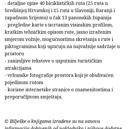
- detaljne opise 40 biciklističkih ruta (25 ruta u
Središnjoj Hrvatskoj i 15 ruta u Slavoniji, Baranji i
zapadnom Srijemu) u čak 13 panonskih županija
- pregledne karte s iscrtanim visinskim profilom,
kratkim tehničkim opisom rute, jasno izraženim
smjerom vožnje, mogućnostima skretanja s rute i
piktogramima koji upućuju na najvažnije sadržaje u
prostoru
- zanimljive tekstove o usputnim turističkim
atrakcijama
- vrhunske fotografije prostora koji je obuhvaćen
pojedinom rutom
- korisne internetske stranice o znamenitostima i
preporučljivom smještaju.
© Bilješke o knjigama izrađene su na osnovu
informacija dobivenih od nakladnika i njihove dodatne