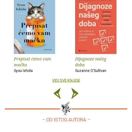
Prepisat ćemo vam
Dijagnoze našeg
mačku
doba
Syou Ishida
Suzanne O’Sullivan
VIDI SVE KNJIGE
– OD ISTOG AUTORA –