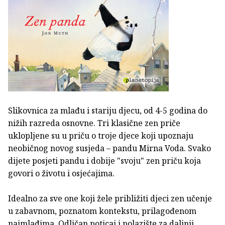
Slikovnica za mlađu i stariju djecu, od 4-5 godina do
nižih razreda osnovne. Tri klasične zen priče
uklopljene su u priču o troje djece koji upoznaju
neobičnog novog susjeda – pandu Mirna Voda. Svako
dijete posjeti pandu i dobije "svoju" zen priču koja
govori o životu i osjećajima.
Idealno za sve one koji žele približiti djeci zen učenje
u zabavnom, poznatom kontekstu, prilagođenom
najmlađima. Odličan poticaj i polazište za daljnji