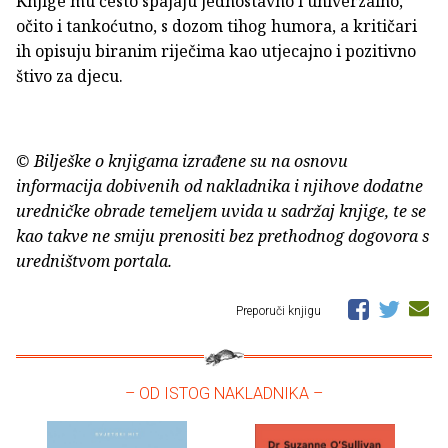
Knjige mu često spajaju jednostavno i univerzalno,
očito i tankoćutno, s dozom tihog humora, a kritičari
ih opisuju biranim riječima kao utjecajno i pozitivno
štivo za djecu.
© Bilješke o knjigama izrađene su na osnovu
informacija dobivenih od nakladnika i njihove dodatne
uredničke obrade temeljem uvida u sadržaj knjige, te se
kao takve ne smiju prenositi bez prethodnog dogovora s
uredništvom portala.
Preporuči knjigu
– OD ISTOG NAKLADNIKA –