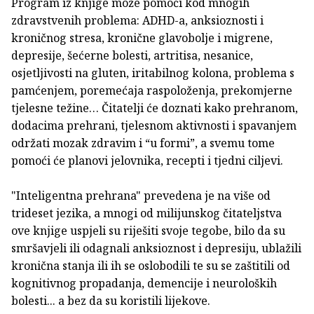
Program iz knjige može pomoći kod mnogih
zdravstvenih problema: ADHD-a, anksioznosti i
kroničnog stresa, kronične glavobolje i migrene,
depresije, šećerne bolesti, artritisa, nesanice,
osjetljivosti na gluten, iritabilnog kolona, problema s
pamćenjem, poremećaja raspoloženja, prekomjerne
tjelesne težine… Čitatelji će doznati kako prehranom,
dodacima prehrani, tjelesnom aktivnosti i spavanjem
održati mozak zdravim i “u formi”, a svemu tome
pomoći će planovi jelovnika, recepti i tjedni ciljevi.
"Inteligentna prehrana" prevedena je na više od
trideset jezika, a mnogi od milijunskog čitateljstva
ove knjige uspjeli su riješiti svoje tegobe, bilo da su
smršavjeli ili odagnali anksioznost i depresiju, ublažili
kronična stanja ili ih se oslobodili te su se zaštitili od
kognitivnog propadanja, demencije i neuroloških
bolesti... a bez da su koristili lijekove.