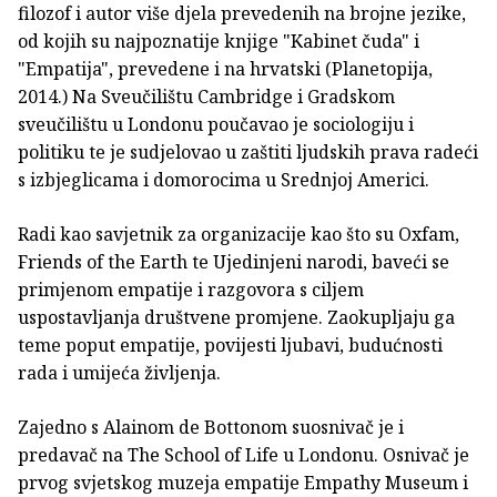
filozof i autor više djela prevedenih na brojne jezike,
od kojih su najpoznatije knjige "Kabinet čuda" i
"Empatija", prevedene i na hrvatski (Planetopija,
2014.) Na Sveučilištu Cambridge i Gradskom
sveučilištu u Londonu poučavao je sociologiju i
politiku te je sudjelovao u zaštiti ljudskih prava radeći
s izbjeglicama i domorocima u Srednjoj Americi.
Radi kao savjetnik za organizacije kao što su Oxfam,
Friends of the Earth te Ujedinjeni narodi, baveći se
primjenom empatije i razgovora s ciljem
uspostavljanja društvene promjene. Zaokupljaju ga
teme poput empatije, povijesti ljubavi, budućnosti
rada i umijeća življenja.
Zajedno s Alainom de Bottonom suosnivač je i
predavač na The School of Life u Londonu. Osnivač je
prvog svjetskog muzeja empatije Empathy Museum i