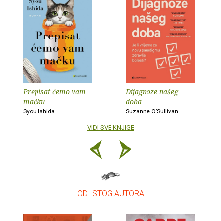
Prepisat ćemo vam
Dijagnoze našeg
mačku
doba
Syou Ishida
Suzanne O’Sullivan
VIDI SVE KNJIGE
– OD ISTOG AUTORA –