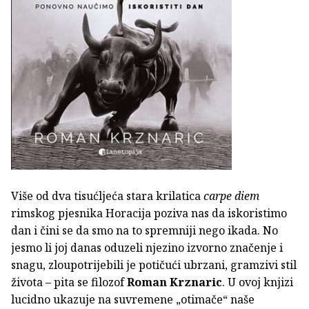
Više od dva tisućljeća stara krilatica
carpe diem
rimskog pjesnika Horacija poziva nas da iskoristimo
dan i čini se da smo na to spremniji nego ikada. No
jesmo li joj danas oduzeli njezino izvorno značenje i
snagu, zloupotrijebili je potičući ubrzani, gramzivi stil
života – pita se filozof
Roman Krznaric
. U ovoj knjizi
lucidno ukazuje na suvremene „otimače“ naše