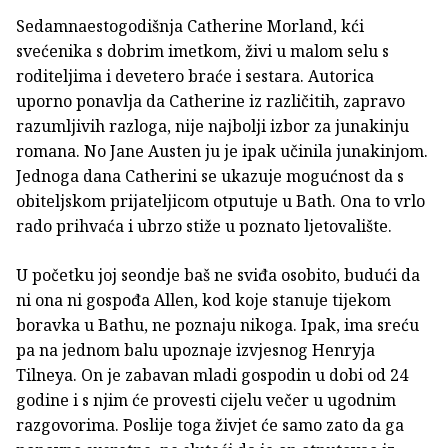
Sedamnaestogodišnja Catherine Morland, kći
svećenika s dobrim imetkom, živi u malom selu s
roditeljima i devetero braće i sestara. Autorica
uporno ponavlja da Catherine iz različitih, zapravo
razumljivih razloga, nije najbolji izbor za junakinju
romana. No Jane Austen ju je ipak učinila junakinjom.
Jednoga dana Catherini se ukazuje mogućnost da s
obiteljskom prijateljicom otputuje u Bath. Ona to vrlo
rado prihvaća i ubrzo stiže u poznato ljetovalište.
U početku joj seondje baš ne sviđa osobito, budući da
ni ona ni gospođa Allen, kod koje stanuje tijekom
boravka u Bathu, ne poznaju nikoga. Ipak, ima sreću
pa na jednom balu upoznaje izvjesnog Henryja
Tilneya. On je zabavan mladi gospodin u dobi od 24
godine i s njim će provesti cijelu večer u ugodnim
razgovorima. Poslije toga živjet će samo zato da ga