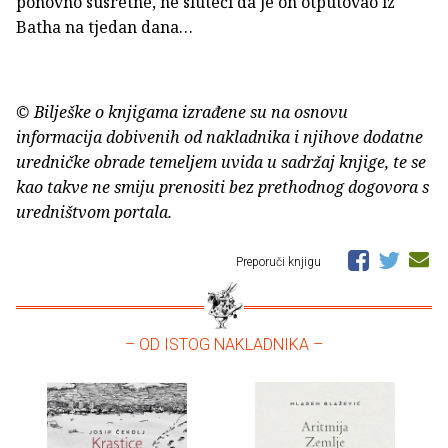
ponovno susretne, ne sluteći da je on otputovao iz
Batha na tjedan dana…
© Bilješke o knjigama izrađene su na osnovu
informacija dobivenih od nakladnika i njihove dodatne
uredničke obrade temeljem uvida u sadržaj knjige, te se
kao takve ne smiju prenositi bez prethodnog dogovora s
uredništvom portala.
Preporuči knjigu
– OD ISTOG NAKLADNIKA –