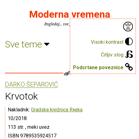
Moderna vremena
Pogledaj... sve je puno knjiga.
Sve teme
Visoki kontrast
Čitljiv slog
Podcrtane poveznice
DARKO ŠEPAROVIĆ
Krvotok
Nakladnik:
Gradska knjižnica Rijeka
10/2018.
113 str. , meki uvez
ISBN 9789535924517