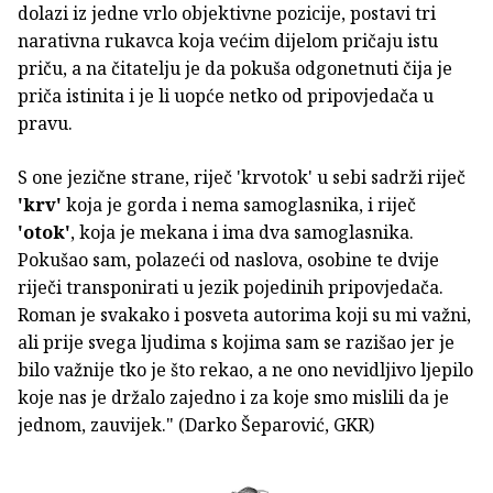
dolazi iz jedne vrlo objektivne pozicije, postavi tri
narativna rukavca koja većim dijelom pričaju istu
priču, a na čitatelju je da pokuša odgonetnuti čija je
priča istinita i je li uopće netko od pripovjedača u
pravu.
S one jezične strane, riječ 'krvotok' u sebi sadrži riječ
'krv'
koja je gorda i nema samoglasnika, i riječ
'otok'
, koja je mekana i ima dva samoglasnika.
Pokušao sam, polazeći od naslova, osobine te dvije
riječi transponirati u jezik pojedinih pripovjedača.
Roman je svakako i posveta autorima koji su mi važni,
ali prije svega ljudima s kojima sam se razišao jer je
bilo važnije tko je što rekao, a ne ono nevidljivo ljepilo
koje nas je držalo zajedno i za koje smo mislili da je
jednom, zauvijek." (Darko Šeparović, GKR)