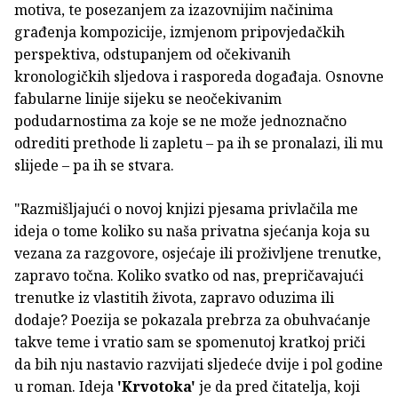
motiva, te posezanjem za izazovnijim načinima
građenja kompozicije, izmjenom pripovjedačkih
perspektiva, odstupanjem od očekivanih
kronologičkih sljedova i rasporeda događaja. Osnovne
fabularne linije sijeku se neočekivanim
podudarnostima za koje se ne može jednoznačno
odrediti prethode li zapletu – pa ih se pronalazi, ili mu
slijede – pa ih se stvara.
"Razmišljajući o novoj knjizi pjesama privlačila me
ideja o tome koliko su naša privatna sjećanja koja su
vezana za razgovore, osjećaje ili proživljene trenutke,
zapravo točna. Koliko svatko od nas, prepričavajući
trenutke iz vlastitih života, zapravo oduzima ili
dodaje? Poezija se pokazala prebrza za obuhvaćanje
takve teme i vratio sam se spomenutoj kratkoj priči
da bih nju nastavio razvijati sljedeće dvije i pol godine
u roman. Ideja
'Krvotoka'
je da pred čitatelja, koji