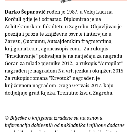
Darko Šeparović
rođen je 1987. u Veloj Luci na
Korčuli gdje je i odrastao. Diplomirao je na
Arhitektonskom fakultetu u Zagrebu. Objavljivao je
poeziju i prozu te književne osvrte i intervjue u
Zarezu, Quorumu, Autsajderskim fragmentima,
knjigomat.com, agoncasopis.com... Za rukopis
"Privikavanje" pohvaljen je na natječaju za nagradu
Goran za mlade pjesnike 2012., a rukopis "Autopilot"
nagrađen je nagradom Na vrh jezika i oknjižen 2015.
Za rukopis romana "Krvotok" nagrađen je
književnom nagradom Drago Gervais 2017. koju
dodjeljuje grad Rijeka. Trenutno živi u Zagrebu.
© Bilješke o knjigama izrađene su na osnovu
informacija dobivenih od nakladnika i njihove dodatne