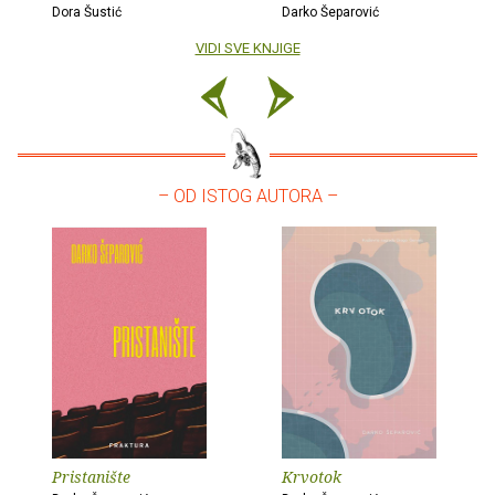
Dora Šustić
Darko Šeparović
VIDI SVE KNJIGE
– OD ISTOG AUTORA –
Pristanište
Krvotok