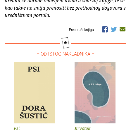
uredničke obrade temeljem uvida u sadržaj knjige, te se
kao takve ne smiju prenositi bez prethodnog dogovora s
uredništvom portala.
Preporuči knjigu
– OD ISTOG NAKLADNIKA –
Psi
Krvotok