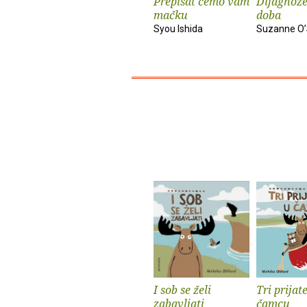
Prepisat ćemo vam
Dijagnoze
mačku
doba
Syou Ishida
Suzanne O’
I sob se želi
Tri prijat
zabavljati
čamcu