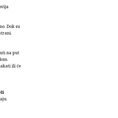
ovija
dno. Dok su
strani.
uti na put
olom.
kati ili će
eli
aju.