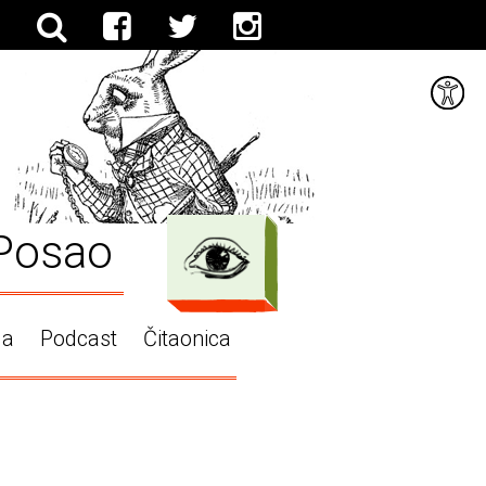
Posao
ga
Podcast
Čitaonica