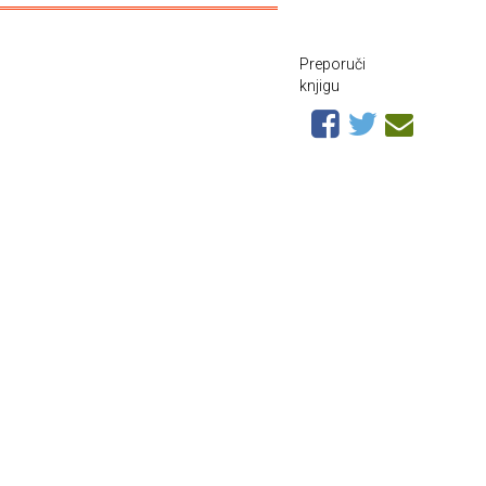
Preporuči
knjigu