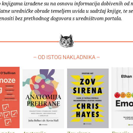
o knjigama izrađene su na osnovu informacija dobivenih od 
atne uredničke obrade temeljem uvida u sadržaj knjige, te s
enositi bez prethodnog dogovora s uredništvom portala.
– OD ISTOG NAKLADNIKA –