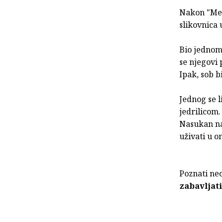
Nakon "Mede
slikovnica 
Bio jednom 
se njegovi p
Ipak, sob b
Jednog se l
jedrilicom.
Nasukan na 
uživati u 
Poznati neo
zabavljati