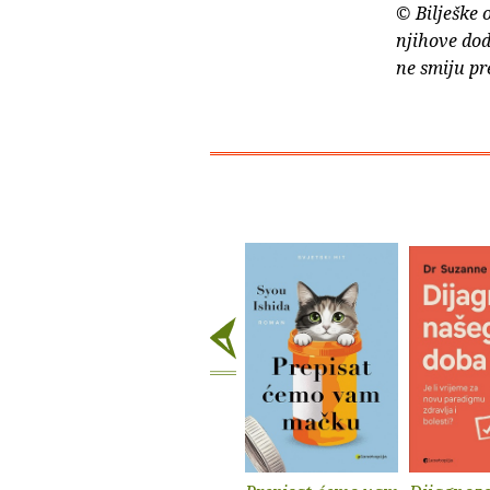
© Bilješke 
njihove dod
ne smiju pr