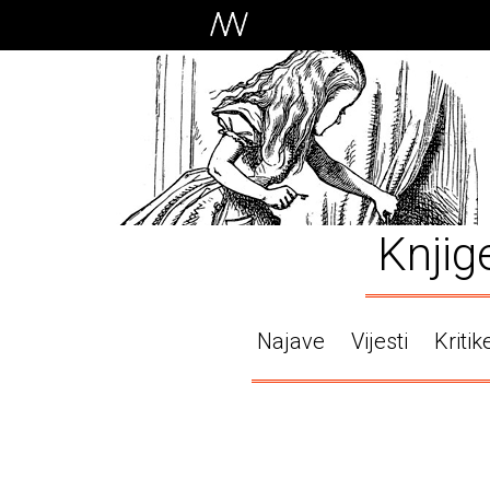
Knjig
Najave
Vijesti
Kritik