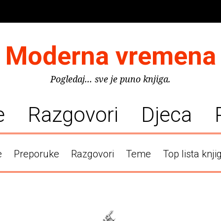
Moderna vremena
Pogledaj... sve je puno knjiga.
e
Razgovori
Djeca
e
Preporuke
Razgovori
Teme
Top lista knji