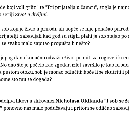
 koji voli grliti" te "Tri prijatelja u čamcu", stigla je najn
u seriji
Život u divljini.
sob koji je živio u prirodi, ali uopće se nije ponašao priro
rijatelji zabavljali kad god su stigli, plahi je sob stajao po 
i se svako malo zapitao propušta li nešto?
ijepog dana konačno odvažio život primiti za rogove i kren
 No ono što je počelo kao zgodan izlet završilo je kao brod
pustom otoku, sob je morao odlučiti: hoće li se skutriti i pla
onome što mu se događa?
doljivi likovi u slikovnici
Nicholasa Oldlanda
"I sob se ž
"
ponovno nas malo podučavaju i pritom se odlično zabavlj