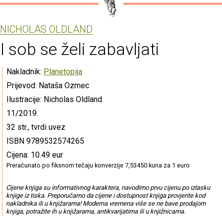
NICHOLAS OLDLAND
I sob se želi zabavljati
Nakladnik:
Planetopija
Prijevod: Nataša Ozmec
Ilustracije: Nicholas Oldland
11/2019.
32 str., tvrdi uvez
ISBN 9789532574265
Cijena: 10.49 eur
Preračunato po fiksnom tečaju konverzije 7,53450 kuna za 1 euro
Cijene knjiga su informativnog karaktera, navodimo prvu cijenu po izlasku
knjige iz tiska. Preporučamo da cijene i dostupnost knjiga provjerite kod
nakladnika ili u knjižarama! Moderna vremena više se ne bave prodajom
knjiga, potražite ih u knjižarama, antikvarijatima ili u knjižnicama.