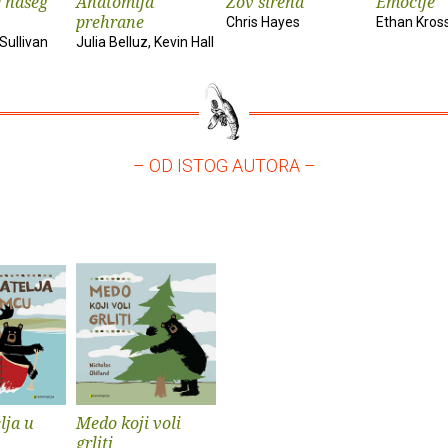
 našeg
Anatomija
Zov sirena
Emocije
prehrane
Chris Hayes
Ethan Kros
Sullivan
Julia Belluz, Kevin Hall
– OD ISTOG AUTORA –
elja u
Medo koji voli
grliti