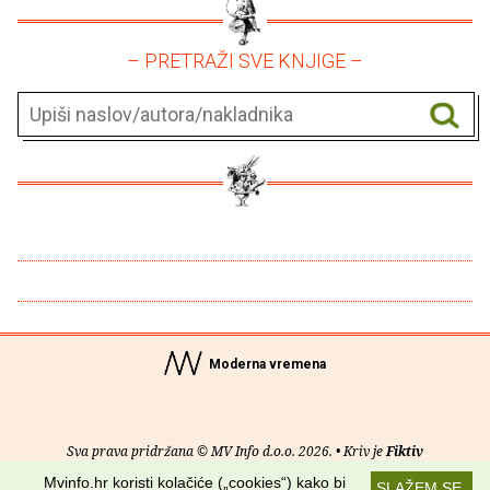
– PRETRAŽI SVE KNJIGE –
Moderna vremena
Sva prava pridržana © MV Info d.o.o. 2026. • Kriv je
Fiktiv
Mvinfo.hr koristi kolačiće („cookies“) kako bi
SLAŽEM SE