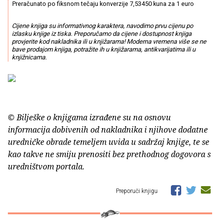
Preračunato po fiksnom tečaju konverzije 7,53450 kuna za 1 euro
Cijene knjiga su informativnog karaktera, navodimo prvu cijenu po
izlasku knjige iz tiska. Preporučamo da cijene i dostupnost knjiga
provjerite kod nakladnika ili u knjižarama! Moderna vremena više se ne
bave prodajom knjiga, potražite ih u knjižarama, antikvarijatima ili u
knjižnicama.
© Bilješke o knjigama izrađene su na osnovu
informacija dobivenih od nakladnika i njihove dodatne
uredničke obrade temeljem uvida u sadržaj knjige, te se
kao takve ne smiju prenositi bez prethodnog dogovora s
uredništvom portala.
Preporuči knjigu