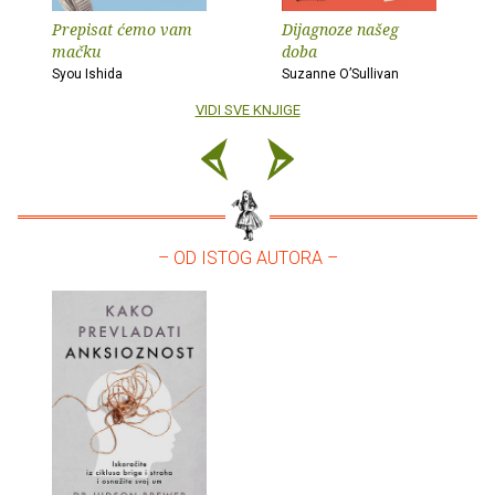
Prepisat ćemo vam
Dijagnoze našeg
mačku
doba
Syou Ishida
Suzanne O’Sullivan
VIDI SVE KNJIGE
– OD ISTOG AUTORA –