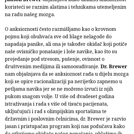
koristeći se raznim alatima i tehnikama utemeljenim
na radu našeg mozga.
O anksioznosti često razmišljamo kao o krovnom
pojmu koji obuhvaća sve od blage nelagode do
napadaja panike, ali ona je također okidač koji potiče
naše ovisničko ponašanje i loše navike, kao što su
prejedanje pod stresom, pušenje, ovisnost o
društvenim medijima ili samoosuđivanje.
Dr. Brewer
nam objašnjava da se anksioznost rađa u dijelu mozga
koji se opire racionalizaciji pa nerijetko zapnemo u
petljama navika jer se ne možemo izvući iz njih
pukom snagom volje. U više od dvadeset godina
istraživanja i rada s više od tisuću pacijenata,
uključujući i rad s olimpijskim sportašima te
državnim i poslovnim čelnicima, dr. Brewer je razvio
jasan i pristupačan program koji nas podučava kako
da otkrijemo okidače našeg ponašanja, ublažimo ih