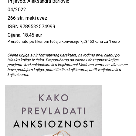
Prijevod: Aleksandra Barlović
04/2022.
266 str., meki uvez
ISBN 9789532574999
Cijena: 18.45 eur
Preračunato po fiksnom tečaju konverzije 7,53450 kuna za 1 euro
Cijene knjiga su informativnog karaktera, navodimo prvu cijenu po
izlasku knjige iz tiska. Preporučamo da cijene i dostupnost knjiga
provjerite kod nakladnika ili u knjižarama! Moderna vremena više se ne
bave prodajom knjiga, potražite ih u knjižarama, antikvarijatima ili u
knjižnicama.