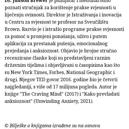
Dr. Judson Brewer
je psihijatar i međunarodno
poznati stručnjak za korištenje prakse svjesnosti u
liječenju ovisnosti. Direktor je Istraživanja i inovacija
u Centru za svjesnost te profesor na Sveučilištu
Brown. Razvio je i istražio programe prakse svjesnosti
za pomoć u promjeni ponašanja, uživo i putem
aplikacija za prestanak pušenja, emocionalnog
prejedanja i anksioznost. Objavio je brojne stručno
recenzirane članke koji su predstavljeni raznim
državnim tijelima i objavljivani u časopisima kao što
su New York Times, Forbes, National Geographic i
drugi. Njegov TED govor 2016. godine bio je četvrti
najgledaniji, s više od 17 milijuna pogleda. Autor je
knjige "The Craving Mind" (2017) i "Kako prevladati
anksioznost" (Unwinding Anxiety, 2021).
© Bilješke o knjigama izrađene su na osnovu