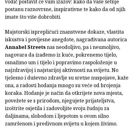
vodič postavit će vam izazov: kako da vaše šetnje
postanu raznovrsne, inspirativne te kako da od njih
imate što više dobrobiti.
Majstorski ispreplićući znanstvene dokaze, vlastita
iskustva i povijesne anegdote, nagrađivana autorica
Annabel Streets
nas neodoljivo, pa i neumoljivo,
nagovara da izađemo iz kuće, pokrenemo tijelo,
osnažimo um i tijelo i popravimo raspoloženje u
najzdravijoj i najstarijoj aktivnosti na svijetu. No
tjelesno i duševno zdravlje su sretne nuspojave, kaže
ona, a radosti hodanja mnogo su veće od brojenja
koraka. Hodanje je način da otkrijete nova mjesta,
povežete se s prirodom, njegujete prijateljstva,
izoštrite osjetila i zadovoljite svoju žudnju za
daljinama, slobodom i ljepotom u ovom silno
zamršenom i predivnom svijetu u kojem živimo.