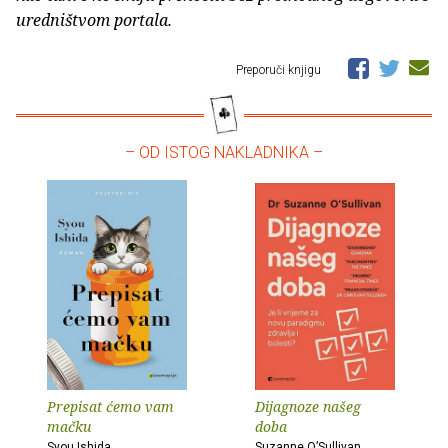
uredništvom portala.
Preporuči knjigu
– OD ISTOG NAKLADNIKA –
Prepisat ćemo vam
Dijagnoze našeg
mačku
doba
Syou Ishida
Suzanne O’Sullivan