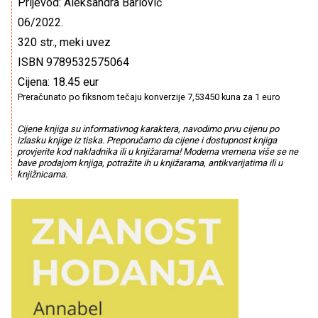
Prijevod: Aleksandra Barlović
06/2022.
320 str., meki uvez
ISBN 9789532575064
Cijena: 18.45 eur
Preračunato po fiksnom tečaju konverzije 7,53450 kuna za 1 euro
Cijene knjiga su informativnog karaktera, navodimo prvu cijenu po
izlasku knjige iz tiska. Preporučamo da cijene i dostupnost knjiga
provjerite kod nakladnika ili u knjižarama! Moderna vremena više se ne
bave prodajom knjiga, potražite ih u knjižarama, antikvarijatima ili u
knjižnicama.