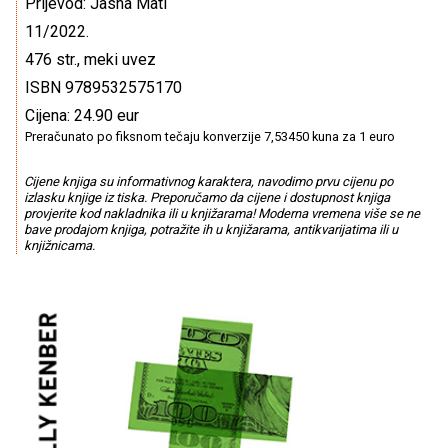
Prijevod: Jasna Mati
11/2022.
476 str., meki uvez
ISBN 9789532575170
Cijena: 24.90 eur
Preračunato po fiksnom tečaju konverzije 7,53450 kuna za 1 euro
Cijene knjiga su informativnog karaktera, navodimo prvu cijenu po
izlasku knjige iz tiska. Preporučamo da cijene i dostupnost knjiga
provjerite kod nakladnika ili u knjižarama! Moderna vremena više se ne
bave prodajom knjiga, potražite ih u knjižarama, antikvarijatima ili u
knjižnicama.