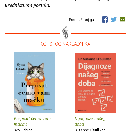
uredništvom portala.
Preporuči knjigu
– OD ISTOG NAKLADNIKA –
Prepisat ćemo vam
Dijagnoze našeg
mačku
doba
Syou Ishida
Suzanne O’Sullivan