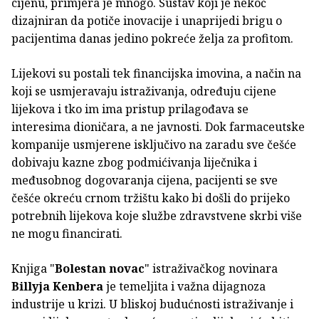
cijenu, primjera je mnogo. Sustav koji je nekoć
dizajniran da potiče inovacije i unaprijedi brigu o
pacijentima danas jedino pokreće želja za profitom.
Lijekovi su postali tek financijska imovina, a način na
koji se usmjeravaju istraživanja, određuju cijene
lijekova i tko im ima pristup prilagođava se
interesima dioničara, a ne javnosti. Dok farmaceutske
kompanije usmjerene isključivo na zaradu sve češće
dobivaju kazne zbog podmićivanja liječnika i
međusobnog dogovaranja cijena, pacijenti se sve
češće okreću crnom tržištu kako bi došli do prijeko
potrebnih lijekova koje službe zdravstvene skrbi više
ne mogu financirati.
Knjiga "
Bolestan novac
" istraživačkog novinara
Billyja Kenbera
je temeljita i važna dijagnoza
industrije u krizi. U bliskoj budućnosti istraživanje i