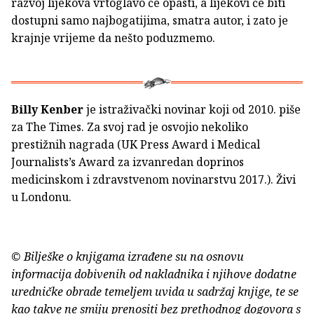
razvoj lijekova vrtoglavo će opasti, a lijekovi će biti
dostupni samo najbogatijima, smatra autor, i zato je
krajnje vrijeme da nešto poduzmemo.
Billy Kenber
je istraživački novinar koji od 2010. piše
za The Times. Za svoj rad je osvojio nekoliko
prestižnih nagrada (UK Press Award i Medical
Journalists’s Award za izvanredan doprinos
medicinskom i zdravstvenom novinarstvu 2017.). Živi
u Londonu.
© Bilješke o knjigama izrađene su na osnovu
informacija dobivenih od nakladnika i njihove dodatne
uredničke obrade temeljem uvida u sadržaj knjige, te se
kao takve ne smiju prenositi bez prethodnog dogovora s