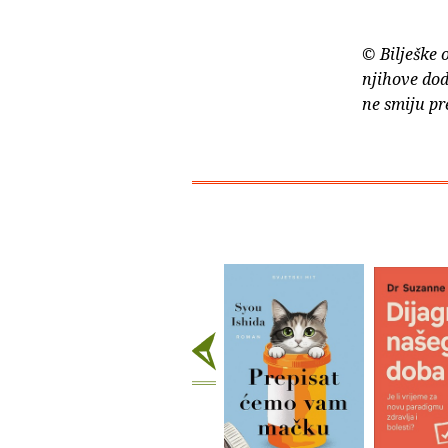
© Bilješke 
njihove dod
ne smiju pr