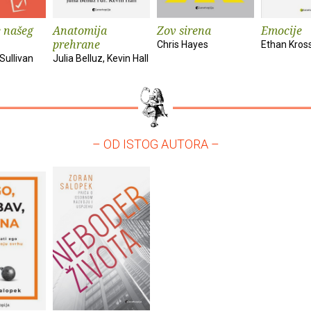
 našeg
Anatomija
Zov sirena
Emocije
prehrane
Chris Hayes
Ethan Kros
Sullivan
Julia Belluz, Kevin Hall
– OD ISTOG AUTORA –