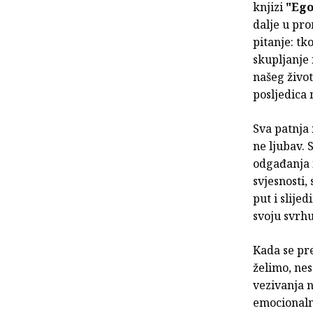
knjizi
"Ego
dalje u pro
pitanje: tk
skupljanje 
našeg život
posljedica 
Sva patnja
ne ljubav. 
odgađanja 
svjesnosti,
put i slije
svoju svrhu
Kada se pre
želimo, nes
vezivanja n
emocionalno