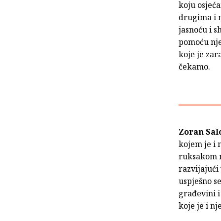
koju osjeća
drugima i 
jasnoću i s
pomoću njeg
koje je zar
čekamo.
Zoran Sal
kojem je i 
ruksakom na
razvijajući
uspješno se
građevini i
koje je i 