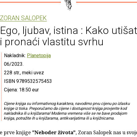
ZORAN SALOPEK
Ego, ljubav, istina : Kako utiša
i pronaći vlastitu svrhu
Nakladnik:
Planetopija
06/2023.
228 str., meki uvez
ISBN 9789532575453
Cijena: 18.50 eur
Cijene knjiga su informativnog karaktera, navodimo prvu cijenu po izlasku
knjige iz tiska. Preporučamo da cijene i dostupnost knjiga provjerite kod
nakladnika ili u knjižarama! Moderna vremena više se ne bave prodajom
knjiga, potražite ih u knjižarama, antikvarijatima ili u knjižnicama.
e prve knjige
"Neboder života"
, Zoran Salopek nas u svoj