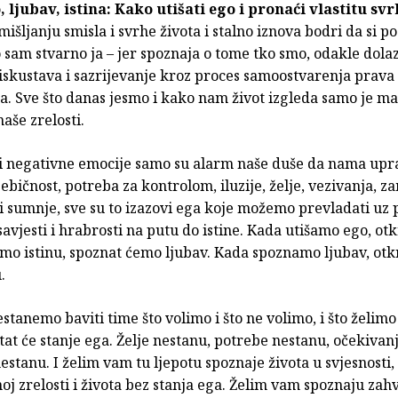
, ljubav, istina: Kako utišati ego i pronaći vlastitu sv
mišljanju smisla i svrhe života i stalno iznova bodri da si p
o sam stvarno ja – jer spoznaja o tome tko smo, odakle dola
iskustava i sazrijevanje kroz proces samoostvarenja prava
a. Sve što danas jesmo i kako nam život izgleda samo je man
naše zrelosti.
 i negativne emocije samo su alarm naše duše da nama upra
Sebičnost, potreba za kontrolom, iluzije, želje, vezivanja, z
i sumnje, sve su to izazovi ega koje možemo prevladati uz
 savjesti i hrabrosti na putu do istine. Kada utišamo ego, ot
dimo istinu, spoznat ćemo ljubav. Kada spoznamo ljubav, otkr
.
stanemo baviti time što volimo i što ne volimo, i što želimo 
tat će stanje ega. Želje nestanu, potrebe nestanu, očekivanj
estanu. I želim vam tu ljepotu spoznaje života u svjesnosti,
j zrelosti i života bez stanja ega. Želim vam spoznaju zahv