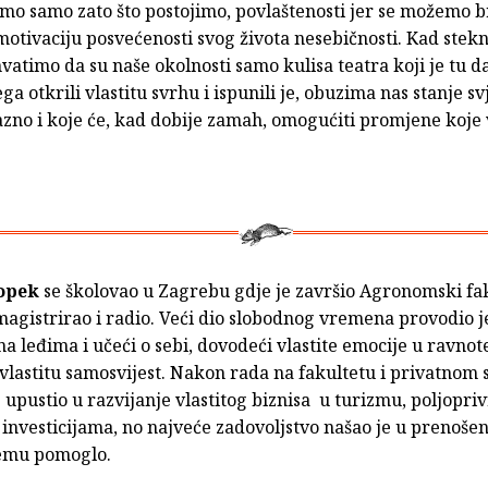
mo samo zato što postojimo, povlaštenosti jer se možemo b
motivaciju posvećenosti svog života nesebičnosti. Kad ste
hvatimo da su naše okolnosti samo kulisa teatra koji je tu 
a otkrili vlastitu svrhu i ispunili je, obuzima nas stanje sv
azno i koje će, kad dobije zamah, omogućiti promjene koje
opek
se školovao u Zagrebu gdje je završio Agronomski fa
magistrirao i radio. Veći dio slobodnog vremena provodio j
 leđima i učeći o sebi, dovodeći vlastite emocije u ravnot
 vlastitu samosvijest. Nakon rada na fakultetu i privatnom
 upustio u razvijanje vlastitog biznisa u turizmu, poljopriv
 investicijama, no najveće zadovoljstvo našao je u prenoše
njemu pomoglo.