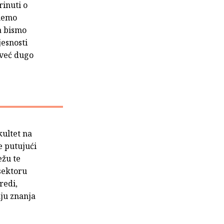
rinuti o
knemo
da bismo
jesnosti
 već dugo
kultet na
e putujući
ežu te
 sektoru
redi,
nju znanja