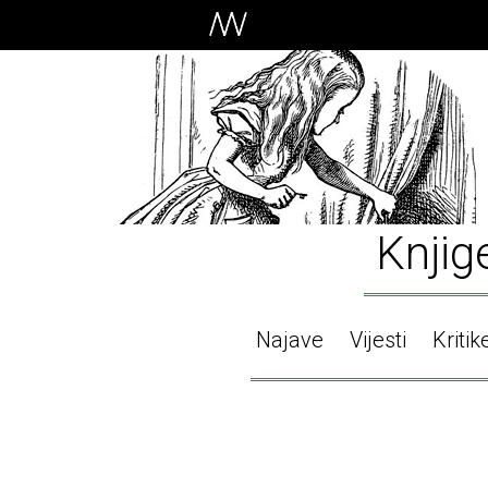
Knjig
Najave
Vijesti
Kritik