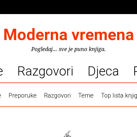
Moderna vremena
Pogledaj... sve je puno knjiga.
e
Razgovori
Djeca
e
Preporuke
Razgovori
Teme
Top lista knji