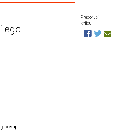
Preporuči
knjigu
ti ego
oj novoj