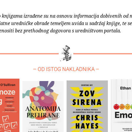
o knjigama izrađene su na osnovu informacija dobivenih od 
atne uredničke obrade temeljem uvida u sadržaj knjige, te s
enositi bez prethodnog dogovora s uredništvom portala.
– OD ISTOG NAKLADNIKA –