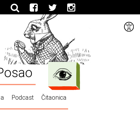
Posao
ga
Podcast
Čitaonica