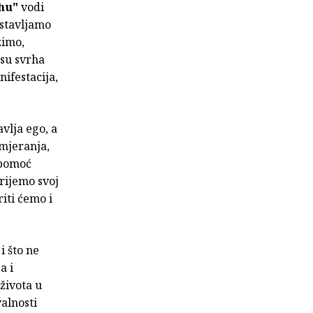
rhu"
vodi
ostavljamo
zimo,
 su svrha
ifestacija,
vlja ego, a
amjeranja,
 pomoć
krijemo svoj
iti ćemo i
i što ne
a i
 života u
alnosti