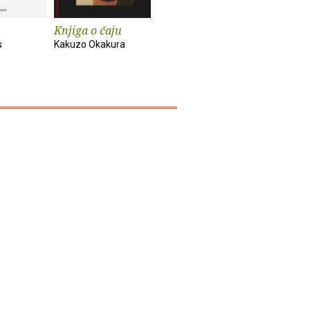
Knjiga o čaju
Mali eksperimenti
Alkemija 
s
Kakuzo Okakura
Anne-Laure Le Cunff
Suleika Ja