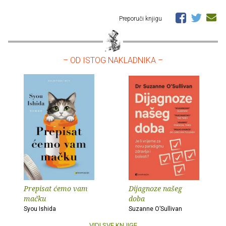
Preporuči knjigu
– OD ISTOG NAKLADNIKA –
Prepisat ćemo vam
Dijagnoze našeg
mačku
doba
Syou Ishida
Suzanne O’Sullivan
VIDI SVE KNJIGE