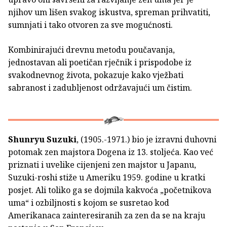
njihov um lišen svakog iskustva, spreman prihvatiti,
sumnjati i tako otvoren za sve mogućnosti.
Kombinirajući drevnu metodu poučavanja,
jednostavan ali poetičan rječnik i prispodobe iz
svakodnevnog života, pokazuje kako vježbati
sabranost i zadubljenost održavajući um čistim.
Shunryu Suzuki
, (1905.-1971.) bio je izravni duhovni
potomak zen majstora Dogena iz 13. stoljeća. Kao već
priznati i uvelike cijenjeni zen majstor u Japanu,
Suzuki-roshi stiže u Ameriku 1959. godine u kratki
posjet. Ali toliko ga se dojmila kakvoća „početnikova
uma“ i ozbiljnosti s kojom se susretao kod
Amerikanaca zainteresiranih za zen da se na kraju