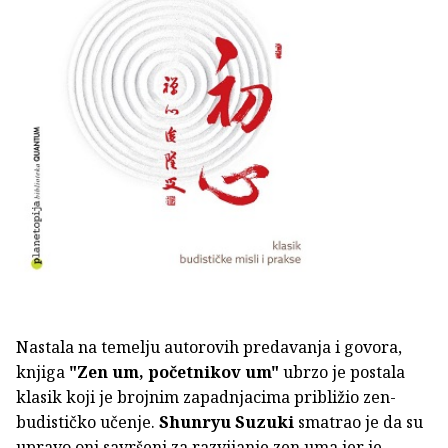
Nastala na temelju autorovih predavanja i govora,
knjiga
"Zen um, početnikov um"
ubrzo je postala
klasik koji je brojnim zapadnjacima približio zen-
budističko učenje.
Shunryu Suzuki
smatrao je da su
upravo oni savršeni za razvijanje zen uma jer je