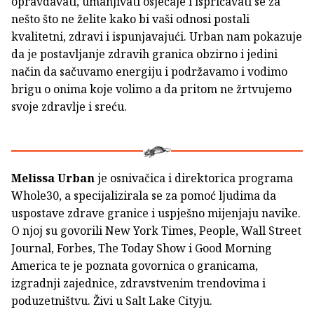
opravdavati, umanjivati osjećaje i ispričavati se za
nešto što ne želite kako bi vaši odnosi postali
kvalitetni, zdravi i ispunjavajući. Urban nam pokazuje
da je postavljanje zdravih granica obzirno i jedini
način da sačuvamo energiju i podržavamo i vodimo
brigu o onima koje volimo a da pritom ne žrtvujemo
svoje zdravlje i sreću.
Melissa Urban
je osnivačica i direktorica programa
Whole30, a specijalizirala se za pomoć ljudima da
uspostave zdrave granice i uspješno mijenjaju navike.
O njoj su govorili New York Times, People, Wall Street
Journal, Forbes, The Today Show i Good Morning
America te je poznata govornica o granicama,
izgradnji zajednice, zdravstvenim trendovima i
poduzetništvu. Živi u Salt Lake Cityju.