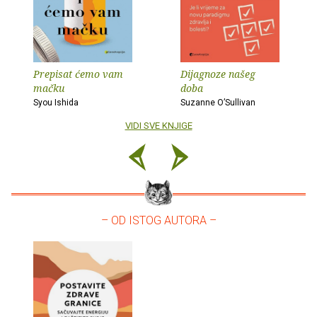
Prepisat ćemo vam
Dijagnoze našeg
mačku
doba
Syou Ishida
Suzanne O’Sullivan
VIDI SVE KNJIGE
– OD ISTOG AUTORA –