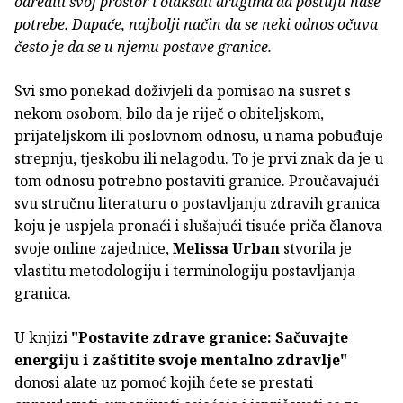
odredili svoj prostor i olakšali drugima da poštuju naše
potrebe. Dapače, najbolji način da se neki odnos očuva
često je da se u njemu postave granice.
Svi smo ponekad doživjeli da pomisao na susret s
nekom osobom, bilo da je riječ o obiteljskom,
prijateljskom ili poslovnom odnosu, u nama pobuđuje
strepnju, tjeskobu ili nelagodu. To je prvi znak da je u
tom odnosu potrebno postaviti granice. Proučavajući
svu stručnu literaturu o postavljanju zdravih granica
koju je uspjela pronaći i slušajući tisuće priča članova
svoje online zajednice,
Melissa Urban
stvorila je
vlastitu metodologiju i terminologiju postavljanja
granica.
U knjizi
"Postavite zdrave granice: Sačuvajte
energiju i zaštitite svoje mentalno zdravlje"
donosi alate uz pomoć kojih ćete se prestati