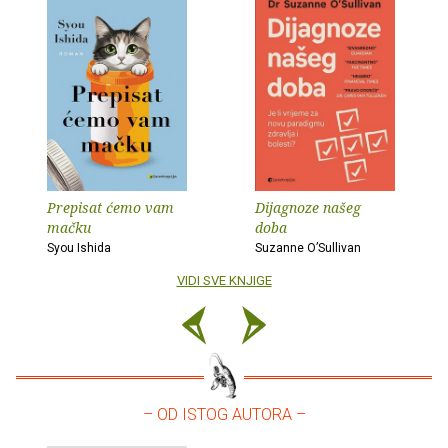
Prepisat ćemo vam
Dijagnoze našeg
mačku
doba
Syou Ishida
Suzanne O’Sullivan
VIDI SVE KNJIGE
– OD ISTOG AUTORA –