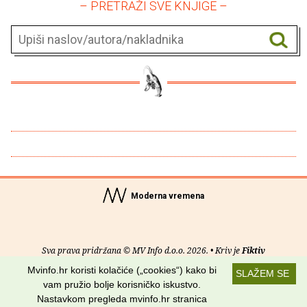
– PRETRAŽI SVE KNJIGE –
Moderna vremena
Sva prava pridržana © MV Info d.o.o. 2026. • Kriv je
Fiktiv
Mvinfo.hr koristi kolačiće („cookies“) kako bi
SLAŽEM SE
O nama
•
Pomoć
•
Uvjeti korištenja
•
RSS kanali
vam pružio bolje korisničko iskustvo.
Nastavkom pregleda mvinfo.hr stranica
Potraži nas na: