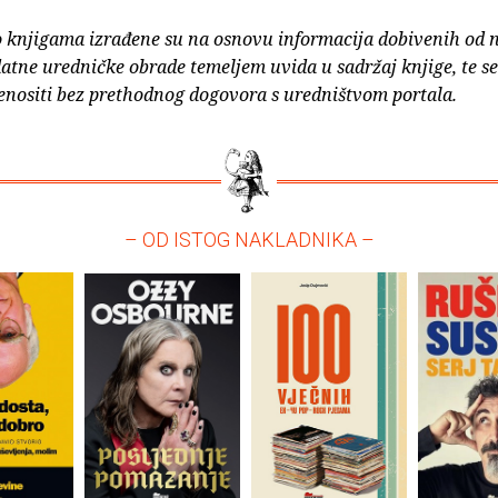
o knjigama izrađene su na osnovu informacija dobivenih od 
atne uredničke obrade temeljem uvida u sadržaj knjige, te s
enositi bez prethodnog dogovora s uredništvom portala.
– OD ISTOG NAKLADNIKA –