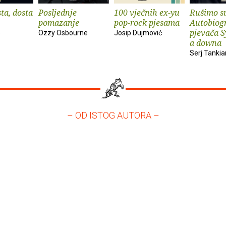
ta, dosta
Posljednje
100 vječnih ex-yu
Rušimo su
pomazanje
pop-rock pjesama
Autobiogr
pjevača S
e
Ozzy Osbourne
Josip Dujmović
a downa
Serj Tankia
– OD ISTOG AUTORA –