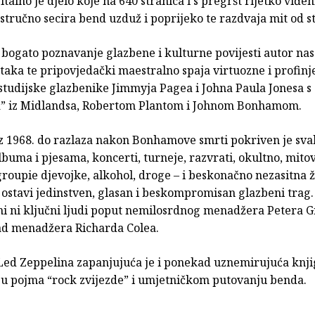
talno je djelo koje na 640 stranica i s pregršt rijetko viđen
 stručno secira bend uzduž i poprijeko te razdvaja mit od s
bogato poznavanje glazbene i kulturne povijesti autor nas
taka te pripovjedački maestralno spaja virtuozne i profinj
studijske glazbenike Jimmyja Pagea i Johna Paula Jonesa s
a” iz Midlandsa, Robertom Plantom i Johnom Bonhamom.
z 1968. do razlaza nakon Bonhamove smrti pokriven je svak
buma i pjesama, koncerti, turneje, razvrati, okultno, mitov
groupie djevojke, alkohol, droge – i beskonačno nezasitna 
 ostavi jedinstven, glasan i beskompromisan glazbeni trag.
i ni ključni ljudi poput nemilosrdnog menadžera Petera Gr
ad menadžera Richarda Colea.
 Led Zeppelina zapanjujuća je i ponekad uznemirujuća knji
nju pojma “rock zvijezde” i umjetničkom putovanju benda.