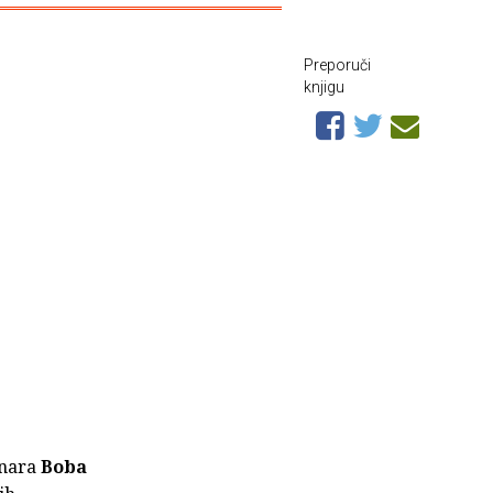
Preporuči
knjigu
inara
Boba