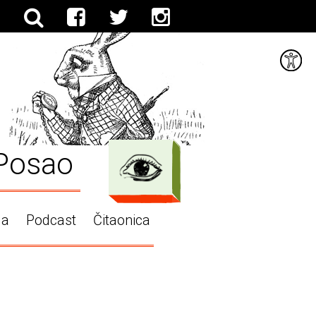
Posao
ga
Podcast
Čitaonica