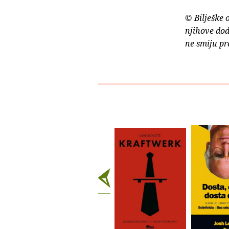
© Bilješke 
njihove dod
ne smiju pr