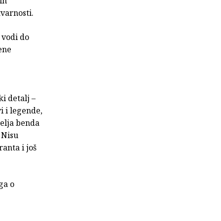
ih
tvarnosti.
 vodi do
ene
i detalj –
i i legende,
želja benda
 Nisu
anta i još
ga o