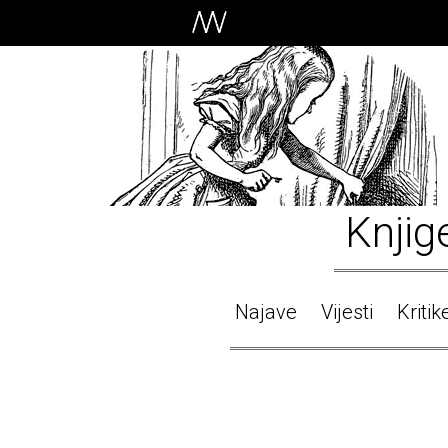
Knjig
Najave
Vijesti
Kritik