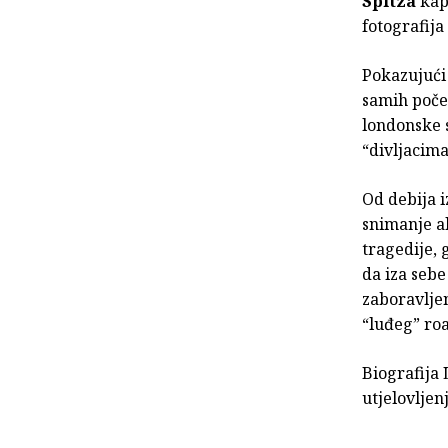
Spitza
kapi
fotografija
Pokazujući 
samih poče
londonske 
“divljacim
Od debija i
snimanje al
tragedije, 
da iza sebe
zaboravljen
“luđeg” ro
Biografija
utjelovlje