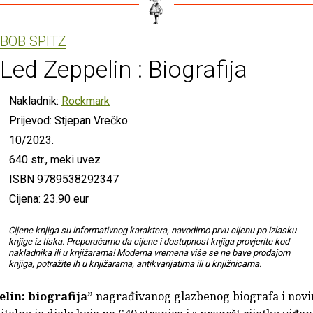
BOB SPITZ
Led Zeppelin : Biografija
Nakladnik:
Rockmark
Prijevod: Stjepan Vrečko
10/2023.
640 str., meki uvez
ISBN 9789538292347
Cijena: 23.90 eur
Cijene knjiga su informativnog karaktera, navodimo prvu cijenu po izlasku
knjige iz tiska. Preporučamo da cijene i dostupnost knjiga provjerite kod
nakladnika ili u knjižarama! Moderna vremena više se ne bave prodajom
knjiga, potražite ih u knjižarama, antikvarijatima ili u knjižnicama.
lin: biografija”
nagrađivanog glazbenog biografa i nov