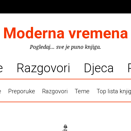
Moderna vremena
Pogledaj... sve je puno knjiga.
e
Razgovori
Djeca
e
Preporuke
Razgovori
Teme
Top lista knji