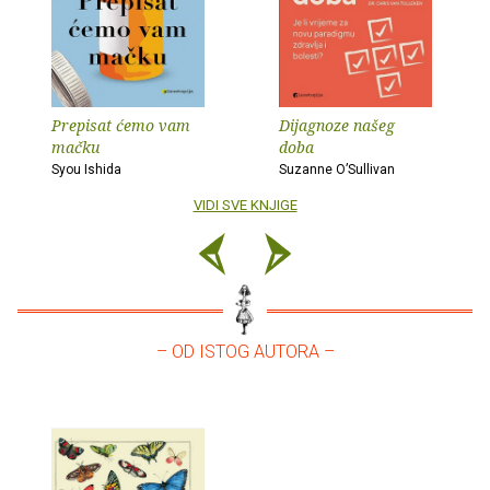
Prepisat ćemo vam
Dijagnoze našeg
mačku
doba
Syou Ishida
Suzanne O’Sullivan
VIDI SVE KNJIGE
– OD ISTOG AUTORA –