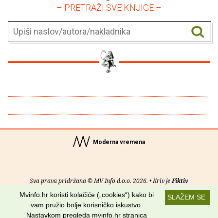
– PRETRAŽI SVE KNJIGE –
Moderna vremena
Sva prava pridržana © MV Info d.o.o. 2026. • Kriv je
Fiktiv
Mvinfo.hr koristi kolačiće („cookies“) kako bi
SLAŽEM SE
O nama
•
Pomoć
•
Uvjeti korištenja
•
RSS kanali
vam pružio bolje korisničko iskustvo.
Nastavkom pregleda mvinfo.hr stranica