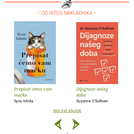
– OD ISTOG NAKLADNIKA –
Prepisat ćemo vam
Dijagnoze našeg
mačku
doba
Syou Ishida
Suzanne O’Sullivan
VIDI SVE KNJIGE