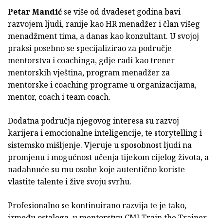
Petar Mandić
se više od dvadeset godina bavi
razvojem ljudi, ranije kao HR menadžer i član višeg
menadžment tima, a danas kao konzultant. U svojoj
praksi posebno se specijalizirao za područje
mentorstva i coachinga, gdje radi kao trener
mentorskih vještina, program menadžer za
mentorske i coaching programe u organizacijama,
mentor, coach i team coach.
Dodatna područja njegovog interesa su razvoj
karijera i emocionalne inteligencije, te storytelling i
sistemsko mišljenje. Vjeruje u sposobnost ljudi na
promjenu i mogućnost učenja tijekom cijelog života, a
nadahnuće su mu osobe koje autentično koriste
vlastite talente i žive svoju svrhu.
Profesionalno se kontinuirano razvija te je tako,
između ostaloga, u mentorstvu CMI Train the Trainer