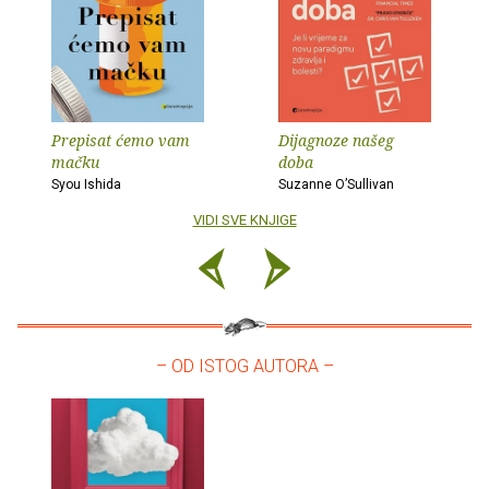
Prepisat ćemo vam
Dijagnoze našeg
mačku
doba
Syou Ishida
Suzanne O’Sullivan
VIDI SVE KNJIGE
– OD ISTOG AUTORA –