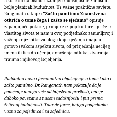
iskoristiti da bismo razumjeli sadašnjost te zamislili i
bolje planirali budućnost. Uz važne praktične savjete,
Ranganath u knjizi
"Zašto pamtimo: Znanstvena
otkrića o tome čega i zašto se sjećamo"
opisuje
zapanjujuće pokuse, primjere iz pop kulture i priče iz
vlastitog života te nam u ovoj podjednako zanimljivoj i
važnoj knjizi otkriva ulogu koju sjećanja imaju u
gotovo svakom aspektu života, od prisjećanja nečijeg
imena ili lica do učenja, donošenja odluka, stvaranja
trauma i njihovog iscjeljenja.
Radikalno novo i fascinantno objašnjenje o tome kako i
zašto pamtimo. Dr. Ranganath nam pokazuje da je
pamćenje mnogo više od bilježenja prošlosti, ono je
duboko povezano s našom sadašnjošću i put prema
željenoj budućnosti. Tour de force, knjiga podjednako
važna za pojedinca i za zajednicu.