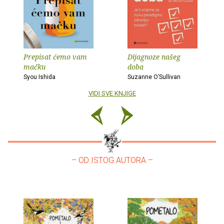
Prepisat ćemo vam
Dijagnoze našeg
mačku
doba
Syou Ishida
Suzanne O’Sullivan
VIDI SVE KNJIGE
– OD ISTOG AUTORA –