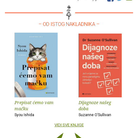
– OD ISTOG NAKLADNIKA –
Prepisat ćemo vam
Dijagnoze našeg
mačku
doba
Syou Ishida
Suzanne O’Sullivan
VIDI SVE KNJIGE