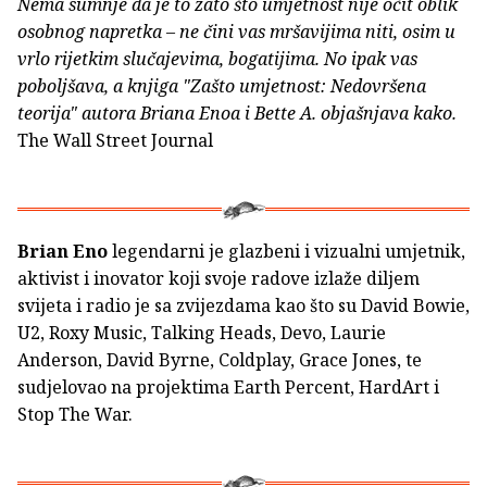
Nema sumnje da je to zato što umjetnost nije očit oblik
osobnog napretka – ne čini vas mršavijima niti, osim u
vrlo rijetkim slučajevima, bogatijima. No ipak vas
poboljšava, a knjiga "Zašto umjetnost: Nedovršena
teorija" autora Briana Enoa i Bette A. objašnjava kako.
The Wall Street Journal
Brian Eno
legendarni je glazbeni i vizualni umjetnik,
aktivist i inovator koji svoje radove izlaže diljem
svijeta i radio je sa zvijezdama kao što su David Bowie,
U2, Roxy Music, Talking Heads, Devo, Laurie
Anderson, David Byrne, Coldplay, Grace Jones, te
sudjelovao na projektima Earth Percent, HardArt i
Stop The War.