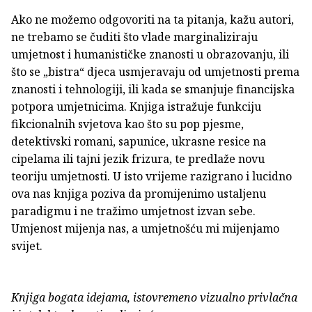
Ako ne možemo odgovoriti na ta pitanja, kažu autori,
ne trebamo se čuditi što vlade marginaliziraju
umjetnost i humanističke znanosti u obrazovanju, ili
što se „bistra“ djeca usmjeravaju od umjetnosti prema
znanosti i tehnologiji, ili kada se smanjuje financijska
potpora umjetnicima. Knjiga istražuje funkciju
fikcionalnih svjetova kao što su pop pjesme,
detektivski romani, sapunice, ukrasne resice na
cipelama ili tajni jezik frizura, te predlaže novu
teoriju umjetnosti. U isto vrijeme razigrano i lucidno
ova nas knjiga poziva da promijenimo ustaljenu
paradigmu i ne tražimo umjetnost izvan sebe.
Umjenost mijenja nas, a umjetnošću mi mijenjamo
svijet.
Knjiga bogata idejama, istovremeno vizualno privlačna