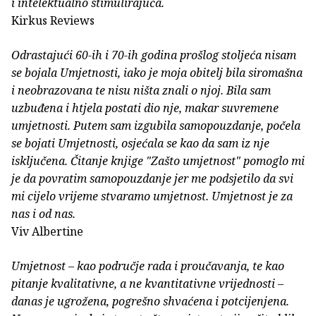
i intelektualno stimulirajuća.
Kirkus Reviews
Odrastajući 60-ih i 70-ih godina prošlog stoljeća nisam
se bojala Umjetnosti, iako je moja obitelj bila siromašna
i neobrazovana te nisu ništa znali o njoj. Bila sam
uzbuđena i htjela postati dio nje, makar suvremene
umjetnosti. Putem sam izgubila samopouzdanje, počela
se bojati Umjetnosti, osjećala se kao da sam iz nje
isključena. Čitanje knjige "Zašto umjetnost" pomoglo mi
je da povratim samopouzdanje jer me podsjetilo da svi
mi cijelo vrijeme stvaramo umjetnost. Umjetnost je za
nas i od nas.
Viv Albertine
Umjetnost – kao područje rada i proučavanja, te kao
pitanje kvalitativne, a ne kvantitativne vrijednosti –
danas je ugrožena, pogrešno shvaćena i potcijenjena.