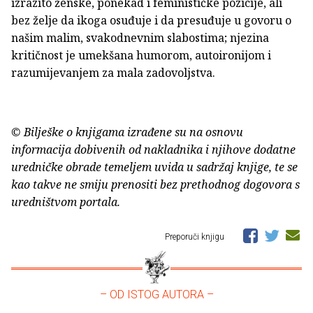
izrazito ženske, ponekad i feminističke pozicije, ali
bez želje da ikoga osuđuje i da presuđuje u govoru o
našim malim, svakodnevnim slabostima; njezina
kritičnost je umekšana humorom, autoironijom i
razumijevanjem za mala zadovoljstva.
© Bilješke o knjigama izrađene su na osnovu
informacija dobivenih od nakladnika i njihove dodatne
uredničke obrade temeljem uvida u sadržaj knjige, te se
kao takve ne smiju prenositi bez prethodnog dogovora s
uredništvom portala.
Preporuči knjigu
– OD ISTOG AUTORA –