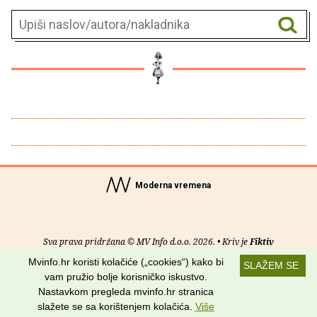
Moderna vremena
Sva prava pridržana © MV Info d.o.o. 2026. • Kriv je
Fiktiv
Mvinfo.hr koristi kolačiće („cookies“) kako bi
SLAŽEM SE
O nama
•
Pomoć
•
Uvjeti korištenja
•
RSS kanali
vam pružio bolje korisničko iskustvo.
Nastavkom pregleda mvinfo.hr stranica
Potraži nas na:
slažete se sa korištenjem kolačića.
Više