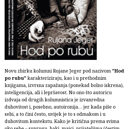
Novu zbirku kolumni Rujane Jeger pod nazivom
"Hod
po rubu"
karakteriziraju, kao i u prethodnim
knjigama, izvrsna zapažanja (ponekad bolno iskrena),
inteligencija, ali i lepršavost. No ono što autoricu
izdvaja od drugih kolumnistica je izvanredna
duhovitost i, posebno, autoironija… jer kada piše o
sebi, a to čini često, uvijek je to s odmakom i u
duhovitom kontekstu. Kako je kritična prema svima
oko sebe – suprugu, baki, majci, prijateljima (čestim