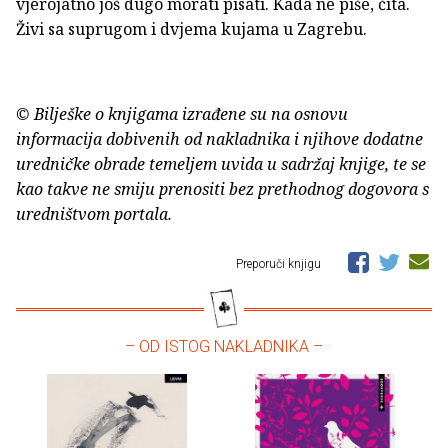
vjerojatno još dugo morati pisati. Kada ne piše, čita.
Živi sa suprugom i dvjema kujama u Zagrebu.
© Bilješke o knjigama izrađene su na osnovu
informacija dobivenih od nakladnika i njihove dodatne
uredničke obrade temeljem uvida u sadržaj knjige, te se
kao takve ne smiju prenositi bez prethodnog dogovora s
uredništvom portala.
Preporuči knjigu
– OD ISTOG NAKLADNIKA –