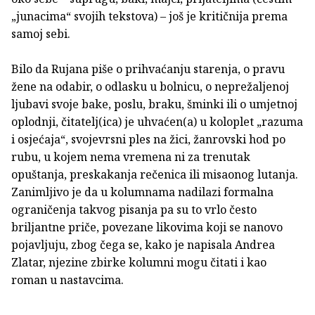
„junacima“ svojih tekstova) – još je kritičnija prema
samoj sebi.
Bilo da Rujana piše o prihvaćanju starenja, o pravu
žene na odabir, o odlasku u bolnicu, o neprežaljenoj
ljubavi svoje bake, poslu, braku, šminki ili o umjetnoj
oplodnji, čitatelj(ica) je uhvaćen(a) u koloplet „razuma
i osjećaja“, svojevrsni ples na žici, žanrovski hod po
rubu, u kojem nema vremena ni za trenutak
opuštanja, preskakanja rečenica ili misaonog lutanja.
Zanimljivo je da u kolumnama nadilazi formalna
ograničenja takvog pisanja pa su to vrlo često
briljantne priče, povezane likovima koji se nanovo
pojavljuju, zbog čega se, kako je napisala Andrea
Zlatar, njezine zbirke kolumni mogu čitati i kao
roman u nastavcima.