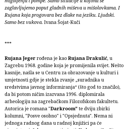
migoljenja i pompe. Samo situacije u kojima se
zaglavljujemo poput gladnih miševa u mišolovkama. I
Rujana koja progovara bez dlake na jeziku. Ljudski.
Samo bez vukova.
Ivana Šojat-Kuči
***
Rujana Jeger
rođena je kao
Rujana Drakulić
, u
Zagrebu 1968. godine koja je promijenila svijet. Nešto
kasnije, našla se u Centru za obrazovanje u kulturi i
umjetnosti gdje je stekla zvanje „suradnika u
sredstvima javnog informiranja“ (što god to značilo),
da bi potom ničim izazvana 1996. diplomirala
arheologiju na zagrebačkom Filozofskom fakultetu.
Autorica je romana "
Darkroom"
te dviju zbirki
kolumni, "Posve osobno" i "Opsjednuta". Nema ni
jednoga radnog dana u radnoj knjižici pa će