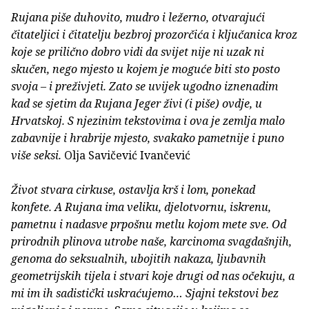
Rujana piše duhovito, mudro i ležerno, otvarajući
čitateljici i čitatelju bezbroj prozorčića i ključanica kroz
koje se prilično dobro vidi da svijet nije ni uzak ni
skučen, nego mjesto u kojem je moguće biti sto posto
svoja – i preživjeti. Zato se uvijek ugodno iznenadim
kad se sjetim da Rujana Jeger živi (i piše) ovdje, u
Hrvatskoj. S njezinim tekstovima i ova je zemlja malo
zabavnije i hrabrije mjesto, svakako pametnije i puno
više seksi.
Olja Savičević Ivančević
Život stvara cirkuse, ostavlja krš i lom, ponekad
konfete. A Rujana ima veliku, djelotvornu, iskrenu,
pametnu i nadasve prpošnu metlu kojom mete sve. Od
prirodnih plinova utrobe naše, karcinoma svagdašnjih,
genoma do seksualnih, ubojitih nakaza, ljubavnih
geometrijskih tijela i stvari koje drugi od nas očekuju, a
mi im ih sadistički uskraćujemo… Sjajni tekstovi bez