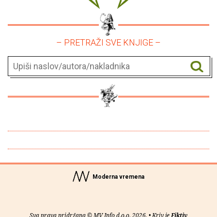
– PRETRAŽI SVE KNJIGE –
Moderna vremena
Sva prava pridržana © MV Info d.o.o. 2026. • Kriv je
Fiktiv