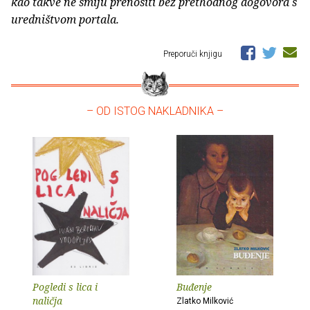
kao takve ne smiju prenositi bez prethodnog dogovora s
uredništvom portala.
Preporuči knjigu
– OD ISTOG NAKLADNIKA –
Pogledi s lica i
Buđenje
naličja
Zlatko Milković