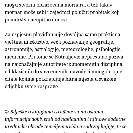
mogu stvoriti obrazovana mornara, a tek takav
mornar može sebi i zajednici polučiti probitak koji
pomorstvo neupitno donosi.
Za uspješnu plovidbu nije dovoljna samo praktična
vještina ili iskustvo, već i poznavanje geografije,
astronomije, astrologije, meteorologije, psihologije,
medicine. Pri tome se Kotruljević neprestano poziva
na najznačajnije autoritete iz spomenutih disciplina,
od klasičnih do suvremenih, navodeći mnogobrojne
citate kojima potkrepljuje bitna mjesta u svakom
odjeljku svoje rasprave.
© Bilješke o knjigama izrađene su na osnovu
informacija dobivenih od nakladnika i njihove dodatne
uredničke obrade temeljem uvida u sadržaj knjige, te se