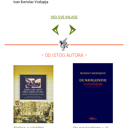
Ivan Berislav Vodopija
VIDI SVE KNJIGE
– OD ISTOG AUTORA –
Knjiga o vještini
De navigatione = O