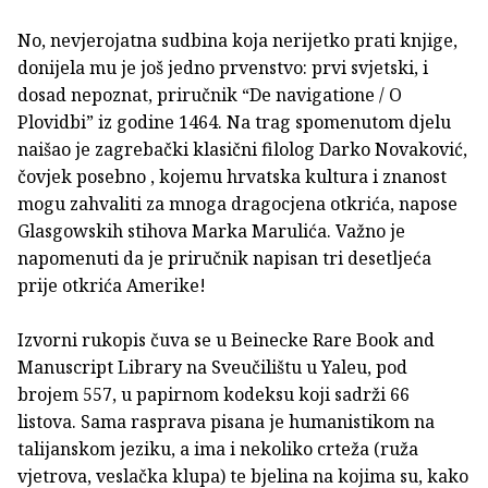
No, nevjerojatna sudbina koja nerijetko prati knjige,
donijela mu je još jedno prvenstvo: prvi svjetski, i
dosad nepoznat, priručnik “De navigatione / O
Plovidbi” iz godine 1464. Na trag spomenutom djelu
naišao je zagrebački klasični filolog Darko Novaković,
čovjek posebno , kojemu hrvatska kultura i znanost
mogu zahvaliti za mnoga dragocjena otkrića, napose
Glasgowskih stihova Marka Marulića. Važno je
napomenuti da je priručnik napisan tri desetljeća
prije otkrića Amerike!
Izvorni rukopis čuva se u Beinecke Rare Book and
Manuscript Library na Sveučilištu u Yaleu, pod
brojem 557, u papirnom kodeksu koji sadrži 66
listova. Sama rasprava pisana je humanistikom na
talijanskom jeziku, a ima i nekoliko crteža (ruža
vjetrova, veslačka klupa) te bjelina na kojima su, kako