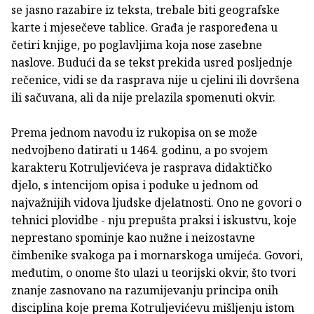
se jasno razabire iz teksta, trebale biti geografske
karte i mjesečeve tablice. Građa je raspoređena u
četiri knjige, po poglavljima koja nose zasebne
naslove. Budući da se tekst prekida usred posljednje
rečenice, vidi se da rasprava nije u cjelini ili dovršena
ili sačuvana, ali da nije prelazila spomenuti okvir.
Prema jednom navodu iz rukopisa on se može
nedvojbeno datirati u 1464. godinu, a po svojem
karakteru Kotruljevićeva je rasprava didaktičko
djelo, s intencijom opisa i poduke u jednom od
najvažnijih vidova ljudske djelatnosti. Ono ne govori o
tehnici plovidbe - nju prepušta praksi i iskustvu, koje
neprestano spominje kao nužne i neizostavne
čimbenike svakoga pa i mornarskoga umijeća. Govori,
međutim, o onome što ulazi u teorijski okvir, što tvori
znanje zasnovano na razumijevanju principa onih
disciplina koje prema Kotruljevićevu mišljenju istom