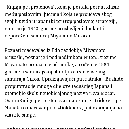
"Knjigu pet prstenova", koja je postala poznat klasik
među poslovnim ljudima i koja se proučava zbog
svojih uvida u japanski pristup poslovnoj strategiji,
napisao je 1643. godine proslavljeni duelant i
neporaženi samuraj Miyamoto Musashi.
Poznati mačevalac iz Edo razdoblja Miyamoto
Musashi, poznat je i pod nadimkom Niten. Prezime
Miyamato preuzeo je od majke, a rođen je 1584.
godine u samurajskoj obitelji kao sin čuvenog
samuraja Gikoa. Upražnjavajući put ratnika - Bushido,
proputovao je mnoge dijelove tadašnjeg Japana i
utemeljio školu neuobičajenog naziva "Dva Mača".
Osim «Knjige pet prstenova» napisao je i trideset i pet
članaka o mačevanju te »Dokkodo», put oslanjanja na
vlastite snage.