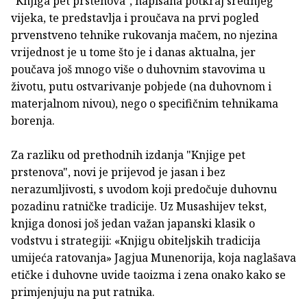
"Knjiga pet prstenova", napisana potkraj srednjeg
vijeka, te predstavlja i proučava na prvi pogled
prvenstveno tehnike rukovanja mačem, no njezina
vrijednost je u tome što je i danas aktualna, jer
poučava još mnogo više o duhovnim stavovima u
životu, putu ostvarivanje pobjede (na duhovnom i
materjalnom nivou), nego o specifičnim tehnikama
borenja.
Za razliku od prethodnih izdanja "Knjige pet
prstenova", novi je prijevod je jasan i bez
nerazumljivosti, s uvodom koji predočuje duhovnu
pozadinu ratničke tradicije. Uz Musashijev tekst,
knjiga donosi još jedan važan japanski klasik o
vodstvu i strategiji: «Knjigu obiteljskih tradicija
umijeća ratovanja» Jagjua Munenorija, koja naglašava
etičke i duhovne uvide taoizma i zena onako kako se
primjenjuju na put ratnika.