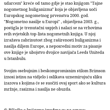
udarcem" kreće od tamo gdje je stao knjigom "Tajne
nogometnog huliganizma" koja je objavljena uoči
Europskog nogometnog prvenstva 2000. god.
"Nogometno nasilje u Europi" , objavljena 2003. g.,
postigla je trenutačni uspjeh i nalazi se na vrhovima
svih svjetskih top-lista nogometnih knjiga. U njoj
izražava zabrinutost zbog raširenosti huliganizma i
nasilja diljem Europe, a neposredni motiv za pisanje
ove knjige je ubojstvo dvojice navijača Leeds Uniteda
u Istanbulu.
Svojim osebujnim i beskompromisnim stilom Brimson
iznosi istinu na vidjelo i oslikava uznemirujuću sliku
izazova s kojima će se suočiti ovaj sport ako se kultura
mržnje, rasizma i nasilja ne obuzda.
© Bilješke o knjigama izrađene su na osnovu