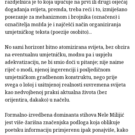
razdjelnica je to koja upućuje na prvi ili drugi osjećaj
događanja svijeta, premda, treba reći i to, izmiješano
posezanje za mehanizmom i brojnika (označeno) i
označitelja možda je i najčešći način organiziranja
umjetničkog teksta (poezije osobito)...
No sami horizont bitno atomizirana svijeta, bez obzira
na eventualnu umjetničku, modnu pa i uspjelu
adekvatizaciju, ne bi smio doći u pitanje; nije naime
riječ o modi, njenoj ingerenciji i posljedičnom
umjetničkom gradbenom konstruktu, nego prije
svega o lošoj i usitnjenoj realnosti suvremena svijeta
kao nedvojbenoj praksi aktualna života (bez
orijentira, dakako) u načelu.
Formalno-izvedbena dominanta stihova Nele Milijić
jest više-žarišna značenjska podloga koja oblikuje
poetsku informaciju primjerenu ipak ponajviše, kako