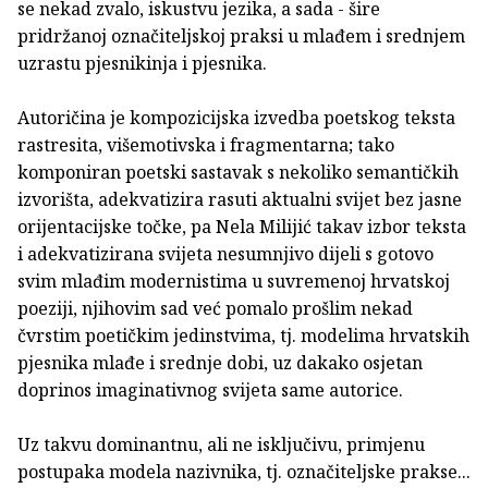
se nekad zvalo, iskustvu jezika, a sada - šire
pridržanoj označiteljskoj praksi u mlađem i srednjem
uzrastu pjesnikinja i pjesnika.
Autoričina je kompozicijska izvedba poetskog teksta
rastresita, višemotivska i fragmentarna; tako
komponiran poetski sastavak s nekoliko semantičkih
izvorišta, adekvatizira rasuti aktualni svijet bez jasne
orijentacijske točke, pa Nela Milijić takav izbor teksta
i adekvatizirana svijeta nesumnjivo dijeli s gotovo
svim mlađim modernistima u suvremenoj hrvatskoj
poeziji, njihovim sad već pomalo prošlim nekad
čvrstim poetičkim jedinstvima, tj. modelima hrvatskih
pjesnika mlađe i srednje dobi, uz dakako osjetan
doprinos imaginativnog svijeta same autorice.
Uz takvu dominantnu, ali ne isključivu, primjenu
postupaka modela nazivnika, tj. označiteljske prakse...