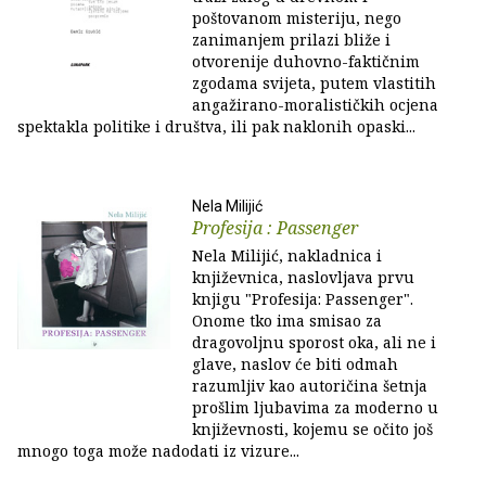
poštovanom misteriju, nego
zanimanjem prilazi bliže i
otvorenije duhovno-faktičnim
zgodama svijeta, putem vlastitih
angažirano-moralističkih ocjena
spektakla politike i društva, ili pak naklonih opaski...
Nela Milijić
Profesija : Passenger
Nela Milijić, nakladnica i
književnica, naslovljava prvu
knjigu "Profesija: Passenger".
Onome tko ima smisao za
dragovoljnu sporost oka, ali ne i
glave, naslov će biti odmah
razumljiv kao autoričina šetnja
prošlim ljubavima za moderno u
književnosti, kojemu se očito još
mnogo toga može nadodati iz vizure...