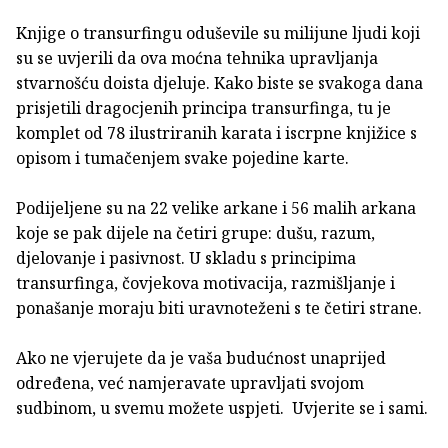
Knjige o transurfingu oduševile su milijune ljudi koji
su se uvjerili da ova moćna tehnika upravljanja
stvarnošću doista djeluje. Kako biste se svakoga dana
prisjetili dragocjenih principa transurfinga, tu je
komplet od 78 ilustriranih karata i iscrpne knjižice s
opisom i tumačenjem svake pojedine karte.
Podijeljene su na 22 velike arkane i 56 malih arkana
koje se pak dijele na četiri grupe: dušu, razum,
djelovanje i pasivnost. U skladu s principima
transurfinga, čovjekova motivacija, razmišljanje i
ponašanje moraju biti uravnoteženi s te četiri strane.
Ako ne vjerujete da je vaša budućnost unaprijed
određena, već namjeravate upravljati svojom
sudbinom, u svemu možete uspjeti. Uvjerite se i sami.