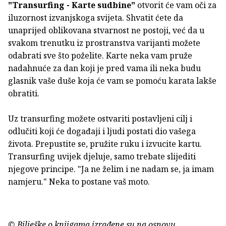
"Transurfing - Karte sudbine"
otvorit će vam oči za
iluzornost izvanjskoga svijeta. Shvatit ćete da
unaprijed oblikovana stvarnost ne postoji, već da u
svakom trenutku iz prostranstva varijanti možete
odabrati sve što poželite. Karte neka vam pruže
nadahnuće za dan koji je pred vama ili neka budu
glasnik vaše duše koja će vam se pomoću karata lakše
obratiti.
Uz transurfing možete ostvariti postavljeni cilj i
odlučiti koji će događaji i ljudi postati dio vašega
života. Prepustite se, pružite ruku i izvucite kartu.
Transurfing uvijek djeluje, samo trebate slijediti
njegove principe. "Ja ne želim i ne nadam se, ja imam
namjeru." Neka to postane vaš moto.
© Bilješke o knjigama izrađene su na osnovu