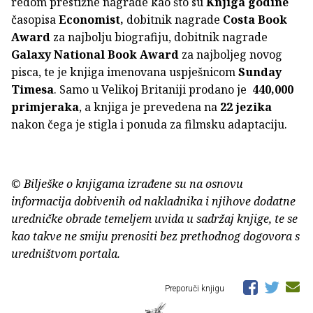
redom prestižne nagrade kao što su
Knjiga godine
časopisa
Economist,
dobitnik nagrade
Costa Book
Award
za najbolju biografiju, dobitnik nagrade
Galaxy National Book Award
za najboljeg novog
pisca, te je knjiga imenovana uspješnicom
Sunday
Timesa
. Samo u Velikoj Britaniji prodano je
440,000
primjeraka
, a knjiga je prevedena na
22 jezika
nakon čega je stigla i ponuda za filmsku adaptaciju.
© Bilješke o knjigama izrađene su na osnovu
informacija dobivenih od nakladnika i njihove dodatne
uredničke obrade temeljem uvida u sadržaj knjige, te se
kao takve ne smiju prenositi bez prethodnog dogovora s
uredništvom portala.
Preporuči knjigu