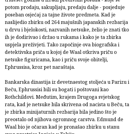
potom prodaju, sakupljaju, predaju dalje - posjeduje
poseban osjećaj za tajne živote predmeta. Kad je
naslijedio zbirku od 264 majušnih japanskih rezbarija
u drvu i bjelokosti, nazvanih netsuke, želio je znati tko
ih je dodirivao i držao u rukama i kako je ta zbirka
uspjela preživjeti. Tako započinje ova biografska i
detektivska priča u kojoj de Waal otkriva priču o
netsuke figuricama, kao i priču svoje obitelji,
Ephrussisa, kroz pet naraštaja.
Bankarska dinastija iz devetnaestog stoljeća u Parizu i
Beču, Ephrussisi bili su bogati i poštovani kao
Rothchildovi. Međutim, krajem Drugoga svjetskog
rata, kad je netsuke bila skrivena od nacista u Beču, ta
je zbirka minijaturnih rezbarija bila jedino što je
preostalo od njihova ogromnog carstva. Edmund de
Waal bio je očaran kad je pronašao zbirku u stanu