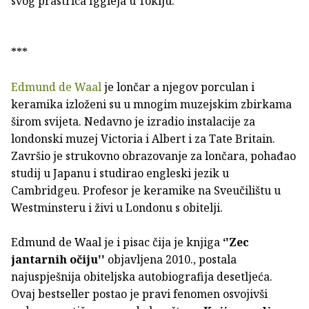
svog prastrica Iggieja u Tokiju.
***
Edmund de Waal
je lončar a njegov porculan i
keramika izloženi su u mnogim muzejskim zbirkama
širom svijeta. Nedavno je izradio instalacije za
londonski muzej Victoria i Albert i za Tate Britain.
Završio je strukovno obrazovanje za lončara, pohađao
studij u Japanu i studirao engleski jezik u
Cambridgeu. Profesor je keramike na Sveučilištu u
Westminsteru i živi u Londonu s obitelji.
Edmund de Waal je i pisac čija je knjiga
‘'Zec
jantarnih očiju''
objavljena 2010., postala
najuspješnija obiteljska autobiografija desetljeća.
Ovaj bestseller
postao je pravi fenomen osvojivši