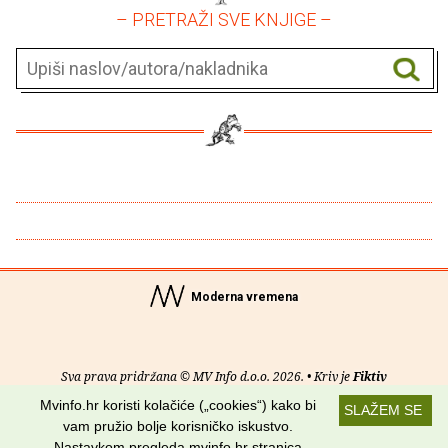
– PRETRAŽI SVE KNJIGE –
Moderna vremena
Sva prava pridržana © MV Info d.o.o. 2026. • Kriv je
Fiktiv
Mvinfo.hr koristi kolačiće („cookies“) kako bi
SLAŽEM SE
O nama
•
Pomoć
•
Uvjeti korištenja
•
RSS kanali
vam pružio bolje korisničko iskustvo.
Nastavkom pregleda mvinfo.hr stranica