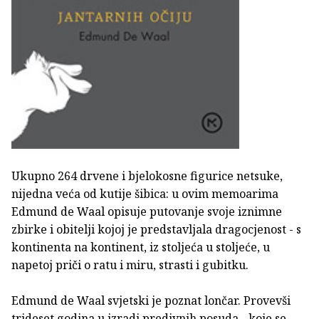
Ukupno 264 drvene i bjelokosne figurice netsuke,
nijedna veća od kutije šibica: u ovim memoarima
Edmund de Waal opisuje putovanje svoje iznimne
zbirke i obitelji kojoj je predstavljala dragocjenost - s
kontinenta na kontinent, iz stoljeća u stoljeće, u
napetoj priči o ratu i miru, strasti i gubitku.
Edmund de Waal svjetski je poznat lončar. Provevši
trideset godina u izradi predivnih posuda - koje se