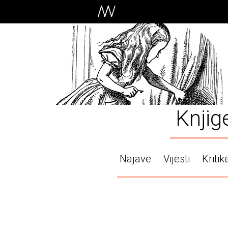
Knjig
Najave
Vijesti
Kritik