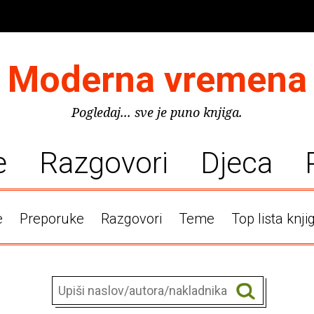
Moderna vremena
Pogledaj... sve je puno knjiga.
e
Razgovori
Djeca
e
Preporuke
Razgovori
Teme
Top lista knji