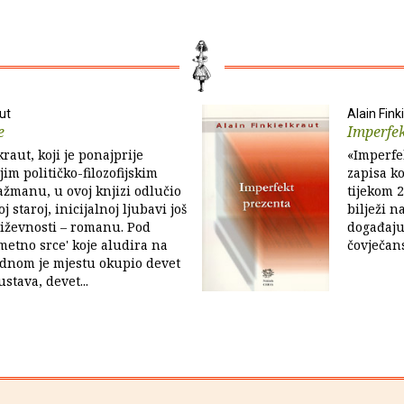
aut
Alain Fink
e
Imperfek
raut, koji je ponajprije
«Imperfe
im političko-filozofijskim
zapisa ko
ažmanu, u ovoj knjizi odlučio
tijekom 
oj staroj, inicijalnoj ljubavi još
bilježi n
jiževnosti – romanu. Pod
događaju
etno srce' koje aludira na
čovječan
ednom je mjestu okupio devet
ustava, devet...