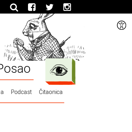
Posao
ga
Podcast
Čitaonica