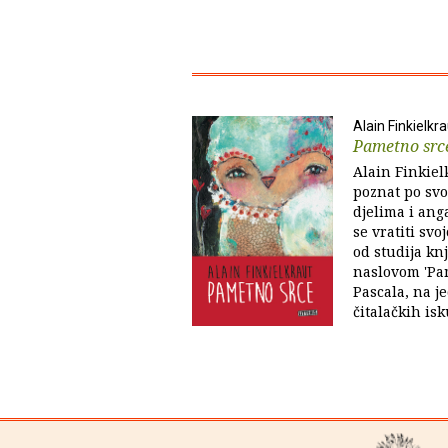
Alain Finkielkr
Pametno src
Alain Finkielk
poznat po svoj
djelima i ang
se vratiti svoj
od studija kn
naslovom 'Pam
Pascala, na j
čitalačkih isk