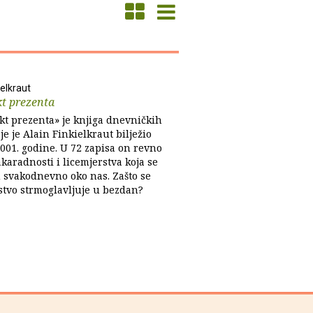
ielkraut
t prezenta
kt prezenta» je knjiga dnevničkih
je je Alain Finkielkraut bilježio
2001. godine. U 72 zapisa on revno
akaradnosti i licemjerstva koja se
 svakodnevno oko nas. Zašto se
stvo strmoglavljuje u bezdan?