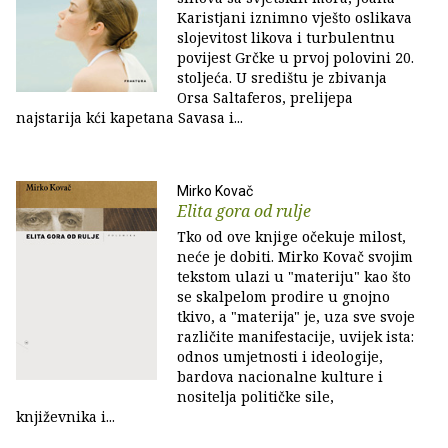
Karistjani iznimno vješto oslikava
slojevitost likova i turbulentnu
povijest Grčke u prvoj polovini 20.
stoljeća. U središtu je zbivanja
Orsa Saltaferos, prelijepa
najstarija kći kapetana Savasa i...
Mirko Kovač
Elita gora od rulje
Tko od ove knjige očekuje milost,
neće je dobiti. Mirko Kovač svojim
tekstom ulazi u "materiju" kao što
se skalpelom prodire u gnojno
tkivo, a "materija" je, uza sve svoje
različite manifestacije, uvijek ista:
odnos umjetnosti i ideologije,
bardova nacionalne kulture i
nositelja političke sile,
književnika i...