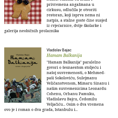
privremena angažmana u
cirkusu, odlučila je otvoriti
restoran, koji isprva nema ni
natpis, a stalne goste čine susjed
iz cvjećarnice, dvije školarke i
galerija neobičnih prolaznika
Vladislav Bajac
Hamam Balkanija
"Hamam Balkanija" paralelno
govori o šesnaestom stoljeću i
našoj suvremenosti, o Mehmed-
paši Sokoloviću, Sulejmanu
Veličanstvenom, Mimaru Sinanu i
našim suvremenicima Leonardu
Cohenu, Orhanu Pamuku,
Vladislavu Bajcu, Čedomilu
Veljačiću... Osim o dva vremena
ovo je i roman o dva grada, Istanbulu i...