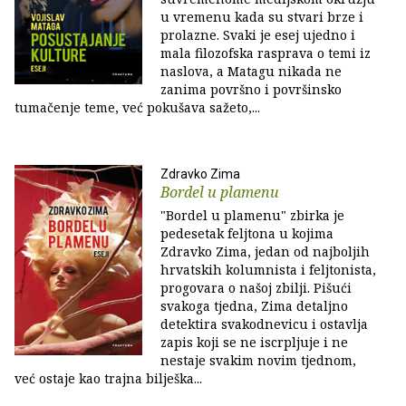
u vremenu kada su stvari brze i
prolazne. Svaki je esej ujedno i
mala filozofska rasprava o temi iz
naslova, a Matagu nikada ne
zanima površno i površinsko
tumačenje teme, već pokušava sažeto,...
Zdravko Zima
Bordel u plamenu
"Bordel u plamenu" zbirka je
pedesetak feljtona u kojima
Zdravko Zima, jedan od najboljih
hrvatskih kolumnista i feljtonista,
progovara o našoj zbilji. Pišući
svakoga tjedna, Zima detaljno
detektira svakodnevicu i ostavlja
zapis koji se ne iscrpljuje i ne
nestaje svakim novim tjednom,
već ostaje kao trajna bilješka...