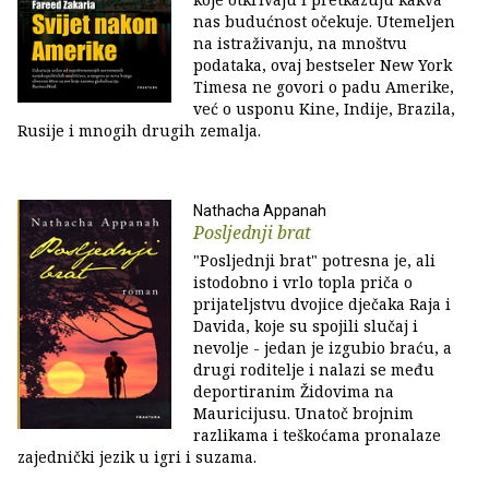
nas budućnost očekuje. Utemeljen
na istraživanju, na mnoštvu
podataka, ovaj bestseler New York
Timesa ne govori o padu Amerike,
već o usponu Kine, Indije, Brazila,
Rusije i mnogih drugih zemalja.
Nathacha Appanah
Posljednji brat
"Posljednji brat" potresna je, ali
istodobno i vrlo topla priča o
prijateljstvu dvojice dječaka Raja i
Davida, koje su spojili slučaj i
nevolje - jedan je izgubio braću, a
drugi roditelje i nalazi se među
deportiranim Židovima na
Mauricijusu. Unatoč brojnim
razlikama i teškoćama pronalaze
zajednički jezik u igri i suzama.