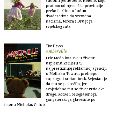
sudbini jedne žene, Helene, koju
pratimo od njemačke provincije
preko Berlina u ludim
dvadesetima do vremena
nacizma, terora i Drugoga
svjetskog rata.
Tim Davys
Amberville
Eric Medo ima sve u životu:
uspješnu karijeru u
najprestižnijoj reklamnoj agenciji
u Mollisan Townu, prelijepu
suprugu i sretan brak. Svjestan je
da mu se posrećilo, jer
svojedobno mu se život vrtio oko
droge, kocke i ozloglašenoga
gangsterskoga glavešine po
imenu Nicholas Golub.