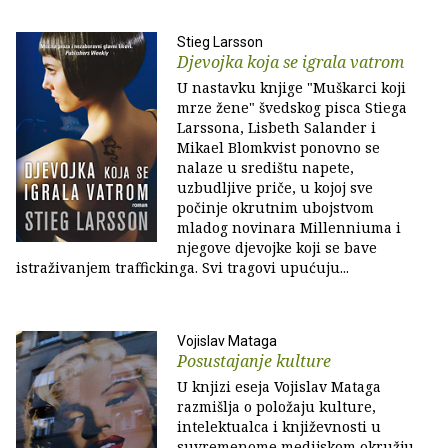
Stieg Larsson
Djevojka koja se igrala vatrom
U nastavku knjige "Muškarci koji
mrze žene" švedskog pisca Stiega
Larssona, Lisbeth Salander i
Mikael Blomkvist ponovno se
nalaze u središtu napete,
uzbudljive priče, u kojoj sve
počinje okrutnim ubojstvom
mladog novinara Millenniuma i
njegove djevojke koji se bave
istraživanjem traffickinga. Svi tragovi upućuju...
Vojislav Mataga
Posustajanje kulture
U knjizi eseja Vojislav Mataga
razmišlja o položaju kulture,
intelektualca i književnosti u
suvremenome medijskom okružju