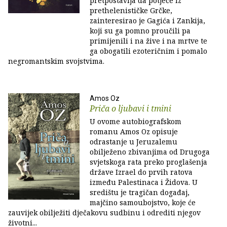
pretpostavlja da potječe iz
prethelenističke Grčke,
zainteresirao je Gagića i Zankija,
koji su ga pomno proučili pa
primijenili i na žive i na mrtve te
ga obogatili ezoteričnim i pomalo
negromantskim svojstvima.
Amos Oz
Priča o ljubavi i tmini
U ovome autobiografskom
romanu Amos Oz opisuje
odrastanje u Jeruzalemu
obilježeno zbivanjima od Drugoga
svjetskoga rata preko proglašenja
države Izrael do prvih ratova
između Palestinaca i Židova. U
središtu je tragičan događaj,
majčino samoubojstvo, koje će
zauvijek obilježiti dječakovu sudbinu i odrediti njegov
životni...