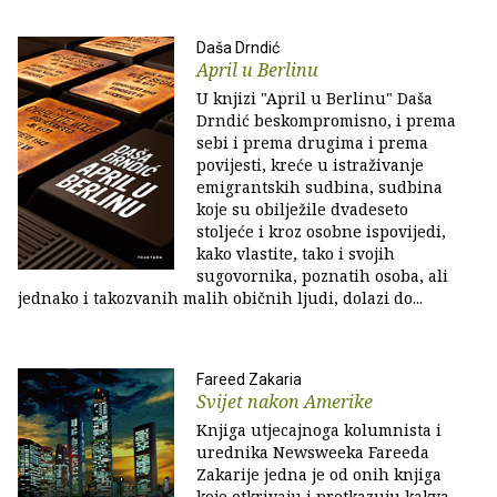
Daša Drndić
April u Berlinu
U knjizi "April u Berlinu" Daša
Drndić beskompromisno, i prema
sebi i prema drugima i prema
povijesti, kreće u istraživanje
emigrantskih sudbina, sudbina
koje su obilježile dvadeseto
stoljeće i kroz osobne ispovijedi,
kako vlastite, tako i svojih
sugovornika, poznatih osoba, ali
jednako i takozvanih malih običnih ljudi, dolazi do...
Fareed Zakaria
Svijet nakon Amerike
Knjiga utjecajnoga kolumnista i
urednika Newsweeka Fareeda
Zakarije jedna je od onih knjiga
koje otkrivaju i pretkazuju kakva