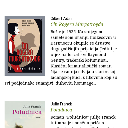
Gilbert Adair
Čin Rogera Murgatroyda
Božić je 1935. Na snijegom
zametenom imanju ffolkesovih u
Dartmooru okupilo se društvo
dugogodišnjih prijatelja. Jedini je
uljez na toj zabavi Raymond
Gentry, tračerski kolumnist...
Klasični kriminalistički roman
čija se radnja odvija u starinskoj
ladanjskoj kući, s likovima koji su
svi podjednako sumnjivi, duhoviti hommage...
Julia Franck
Poludnica
Roman "Poludnica" Julije Franck,
intimna je i snažna priča o