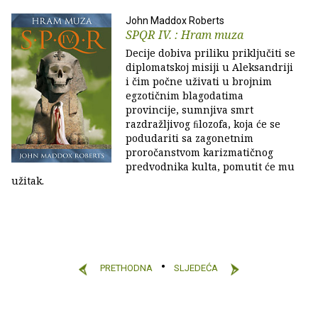
John Maddox Roberts
SPQR IV. : Hram muza
Decije dobiva priliku priključiti se
diplomatskoj misiji u Aleksandriji
i čim počne uživati u brojnim
egzotičnim blagodatima
provincije, sumnjiva smrt
razdražljivog ﬁlozofa, koja će se
podudariti sa zagonetnim
proročanstvom karizmatičnog
predvodnika kulta, pomutit će mu
užitak.
PRETHODNA
SLJEDEĆA