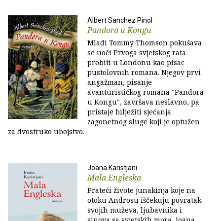
Albert Sanchez Pinol
Pandora u Kongu
Mladi Tommy Thomson pokušava
se uoči Prvoga svjetskog rata
probiti u Londonu kao pisac
pustolovnih romana. Njegov prvi
angažman, pisanje
avanturističkog romana "Pandora
u Kongu", završava neslavno, pa
pristaje bilježiti sjećanja
zagonetnog sluge koji je optužen
za dvostruko ubojstvo.
Joana Karistjani
Mala Engleska
Prateći živote junakinja koje na
otoku Androsu iščekuju povratak
svojih muževa, ljubavnika i
sinova sa svjetskih mora, Joana