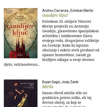
Andreu Carranza , Esteban Martin
Gaudijev ključ
Početkom 20. stoljeća Vitezovi
Morije povjerili su Antoniju
Gaudíju, glasovitome španjolskom
arhitektu i istaknutome članu
svojega reda, dragocjenu relikviju
na čuvanje. Kako bi ispunio
obećanje i sakrio sveti predmet od
opasne bratovštine, Gaudí ga
brižljivo uklapa u svoje životno
djelo, veličanstvenu...
Bojan Gagić, Josip Zanki
Mirila
Danas obred mirila više ne
prakticira gotovo nitko, ali taj
drevni običaj, za koji se