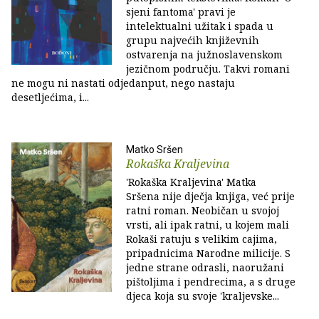
sjeni fantoma' pravi je
intelektualni užitak i spada u
grupu najvećih književnih
ostvarenja na južnoslavenskom
jezičnom području. Takvi romani
ne mogu ni nastati odjedanput, nego nastaju
desetljećima, i...
Matko Sršen
Rokaška Kraljevina
'Rokaška Kraljevina' Matka
Sršena nije dječja knjiga, već prije
ratni roman. Neobičan u svojoj
vrsti, ali ipak ratni, u kojem mali
Rokaši ratuju s velikim cajima,
pripadnicima Narodne milicije. S
jedne strane odrasli, naoružani
pištoljima i pendrecima, a s druge
djeca koja su svoje 'kraljevske...