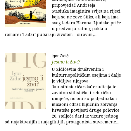
pripovjedač Andrzeja
Stasiuka imaginira svijet na rijeci
koja se ne zove Stiks, ali koja ima
svog lađara Harona. Ljudske priče
u predvorju ratnog pakla u
romanu 'Lađar' pulsiraju životom – sirovim,...
Igor Zidić
Jesmo li živi?
U Zidićevim društvenim i
kulturnopolitičkim esejima i dalje
je vidljiva njegova
'kunsthistoričarska' erudicija te
zavidno stilističko i retoričko
umijeće, no oni su podjednako i
misaoni odraz ključnih zbivanja
hrvatske povijesti druge polovice
20. stoljeća dani iz vizure jednog
od najaktivnijih i najagilnijih protagonista suvremene...