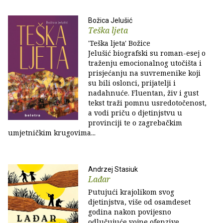
Božica Jelušić
Teška ljeta
'Teška ljeta' Božice
Jelušić biografski su roman-esej o
traženju emocionalnog utočišta i
prisjećanju na suvremenike koji
su bili oslonci, prijatelji i
nadahnuće. Fluentan, živ i gust
tekst traži pomnu usredotočenost,
a vodi priču o djetinjstvu u
provinciji te o zagrebačkim
umjetničkim krugovima...
Andrzej Stasiuk
Lađar
Putujući krajolikom svog
djetinjstva, više od osamdeset
godina nakon povijesno
odlučujuće vojne ofenzive,