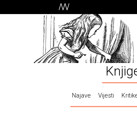
Knjig
Najave
Vijesti
Kritik