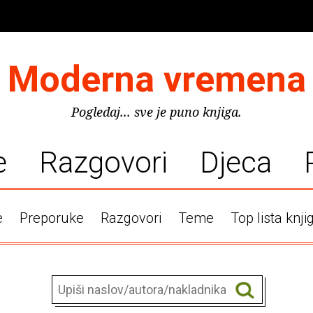
Moderna vremena
Pogledaj... sve je puno knjiga.
e
Razgovori
Djeca
e
Preporuke
Razgovori
Teme
Top lista knji