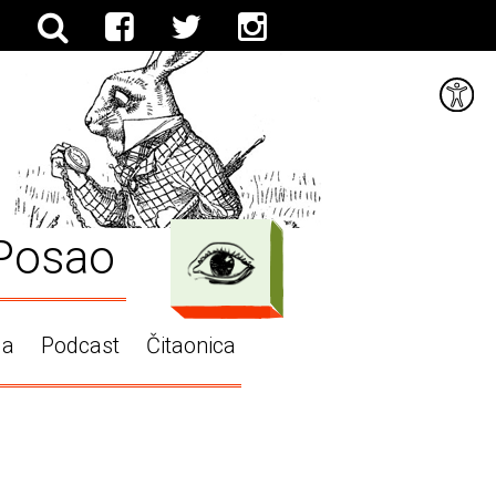
Posao
ga
Podcast
Čitaonica