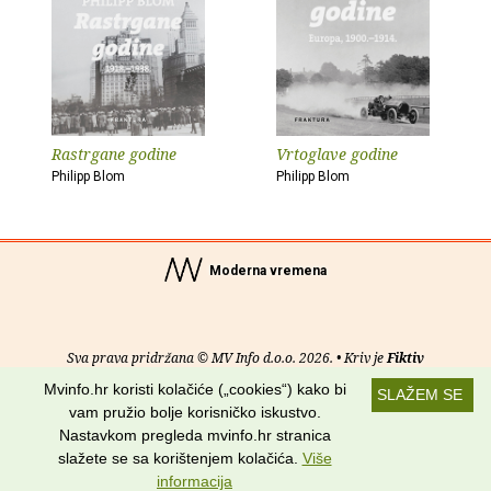
Rastrgane godine
Vrtoglave godine
Philipp Blom
Philipp Blom
Moderna vremena
Sva prava pridržana © MV Info d.o.o. 2026. • Kriv je
Fiktiv
Mvinfo.hr koristi kolačiće („cookies“) kako bi
SLAŽEM SE
O nama
•
Pomoć
•
Uvjeti korištenja
•
RSS kanali
vam pružio bolje korisničko iskustvo.
Nastavkom pregleda mvinfo.hr stranica
Potraži nas na:
slažete se sa korištenjem kolačića.
Više
informacija