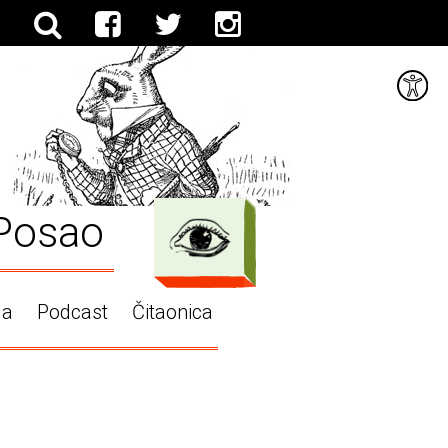
Posao
ga
Podcast
Čitaonica