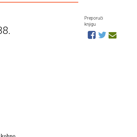
Preporuči
knjigu
38.
eskobno