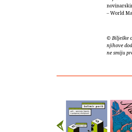
novinarski
– World M
© Bilješke 
njihove dod
ne smiju pr