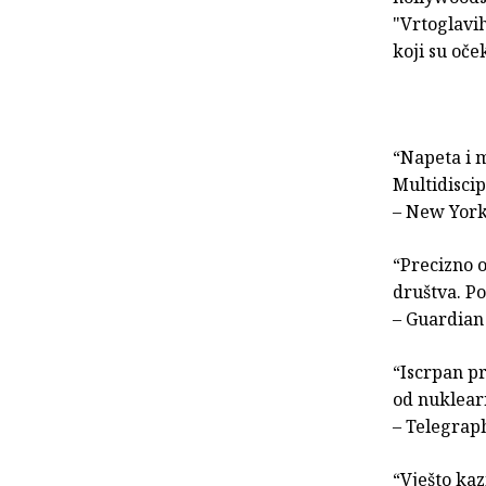
"Vrtoglavih
koji su oč
“Napeta i m
Multidisci
– New Yor
“Precizno 
društva. Po
– Guardian
“Iscrpan p
od nuklearn
– Telegrap
“Vješto kaz