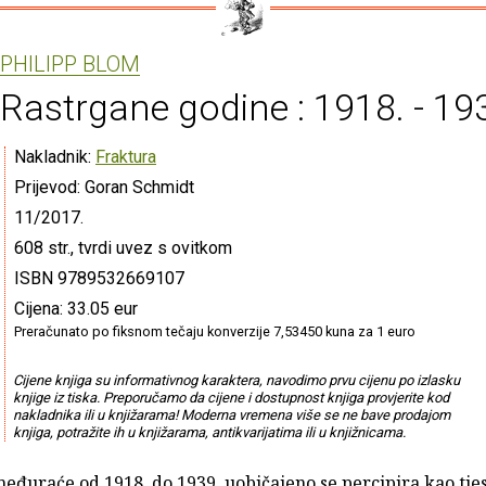
PHILIPP BLOM
Rastrgane godine : 1918. - 19
Nakladnik:
Fraktura
Prijevod: Goran Schmidt
11/2017.
608 str., tvrdi uvez s ovitkom
ISBN 9789532669107
Cijena: 33.05 eur
Preračunato po fiksnom tečaju konverzije 7,53450 kuna za 1 euro
Cijene knjiga su informativnog karaktera, navodimo prvu cijenu po izlasku
knjige iz tiska. Preporučamo da cijene i dostupnost knjiga provjerite kod
nakladnika ili u knjižarama! Moderna vremena više se ne bave prodajom
knjiga, potražite ih u knjižarama, antikvarijatima ili u knjižnicama.
eđuraće od 1918. do 1939. uobičajeno se percipira kao tj