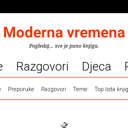
Moderna vremena
Pogledaj... sve je puno knjiga.
e
Razgovori
Djeca
e
Preporuke
Razgovori
Teme
Top lista knji