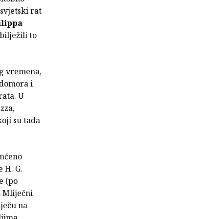
vjetski rat
ilippa
lježili to
tog vremena,
adomora i
rata. U
zza,
oji su tada
amćeno
e H. G.
e (po
 Mliječni
tječu na
ljima