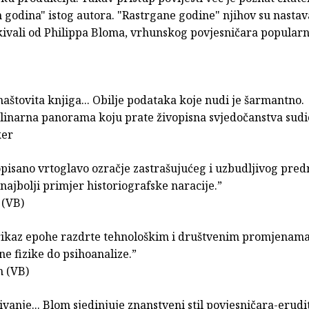
 godina" istog autora. "Rastrgane godine" njihov su nasta
ekivali od Philippa Bloma, vrhunskog povjesničara popularn
aštovita knjiga... Obilje podataka koje nudi je šarmantno.
plinarna panorama koju prate živopisna svjedočanstva sudi
ker
opisano vrtoglavo ozračje zastrašujućeg i uzbudljivog pre
najbolji primjer historiografske naracije.”
 (VB)
rikaz epohe razdrte tehnološkim i društvenim promjenam
e fizike do psihoanalize.”
h (VB)
ivanje... Blom sjedinjuje znanstveni stil povjesničara-erudi