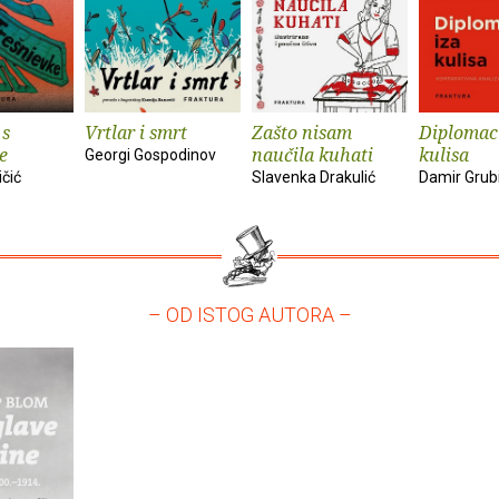
 s
Vrtlar i smrt
Zašto nisam
Diplomaci
e
naučila kuhati
kulisa
Georgi Gospodinov
ičić
Slavenka Drakulić
Damir Grub
– OD ISTOG AUTORA –