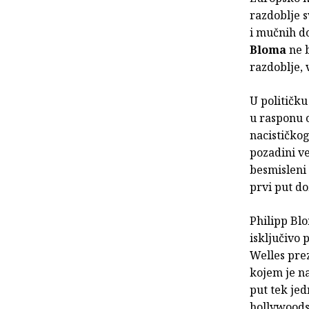
razdoblje 
i mučnih d
Bloma
ne b
razdoblje, 
U političku
u rasponu 
nacističkog
pozadini ve
besmisleni 
prvi put do
Philipp Bl
isključivo 
Welles prez
kojem je na
put tek jed
hollywoodsk