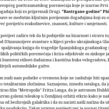
sveopćeg posttraumatskog poremećaja koje je izazvao Prvi s
ogađaja koji su pripremali Drugi.
"Rastrgane godine"
Ph
ave se međutim ključnim povijesnim događajima koji su obi
već poviješću svakodnevice, znanosti, kulture i umjetnosti.
 povijest zadiru tek da bi podsjetile na bizarnost i stravu 
od D’Annunzijeve avanture u Rijeci preko ukrajinskoga Gl
 spaljivanja knjiga do tragedije Španjolskoga građanskog 
likih političkih poremećaja i kriza odjekivale su sinkope ja
i buntovni stihovi dadaizma i kaotična buka velegradova, k
živjeli automobilske gužve.
om nudi nam podatke o vremenu koje ne zaslužuje biti up
po totalitarnim zločinima. Saznajemo, između ostaloga, da j
irao film "Metropolis" Fritza Langa, da je astronom Hubbl
zvan golemi teleskop u Zemljinoj orbiti) otkrio kako je naš
na od bezbrojnih galaktika i da su nacisti našli načina da u
u produkciju. Takav pristup povijesti već je poznat čitate