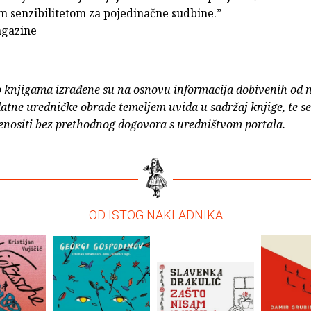
m senzibilitetom za pojedinačne sudbine.”
agazine
o knjigama izrađene su na osnovu informacija dobivenih od 
atne uredničke obrade temeljem uvida u sadržaj knjige, te s
enositi bez prethodnog dogovora s uredništvom portala.
– OD ISTOG NAKLADNIKA –