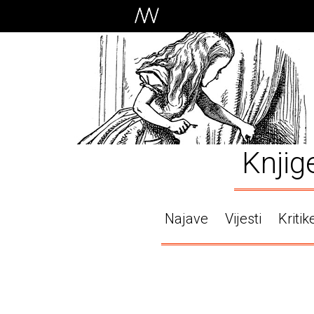
Knjig
Najave
Vijesti
Kritik