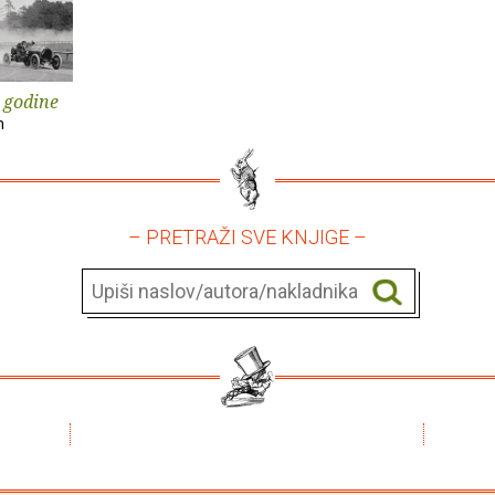
 godine
m
– PRETRAŽI SVE KNJIGE –