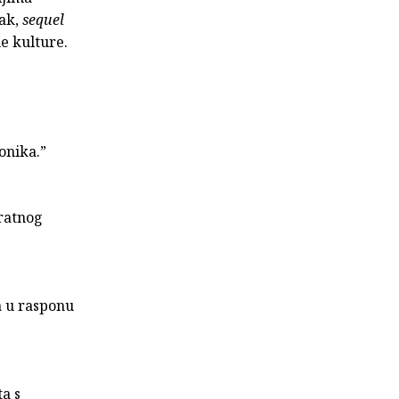
vak,
sequel
e kulture.
onika.”
dratnog
a u rasponu
ta s