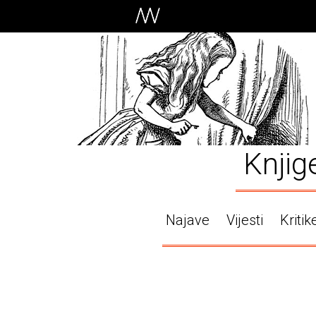
Knjig
Najave
Vijesti
Kritik