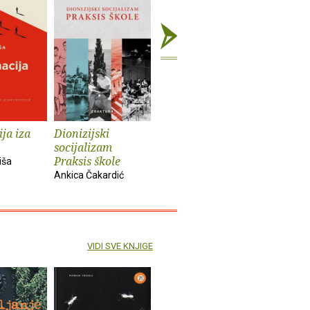
ja iza
Dionizijski
Grga Novak : Život
Anatomij
socijalizam
i djela
imperiju
Praksis škole
iša
Slobodan Prosperov
Davor Beg
Ankica Čakardić
Novak
VIDI SVE KNJIGE