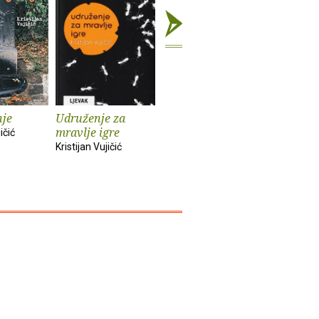
nje
Udruženje za
Gospodin
Welcome 
mravlje igre
Bezimeni
Croatia : 
ičić
jednog tu
Kristijan Vujičić
Kristijan Vujičić
vodiča
Kristijan Vu