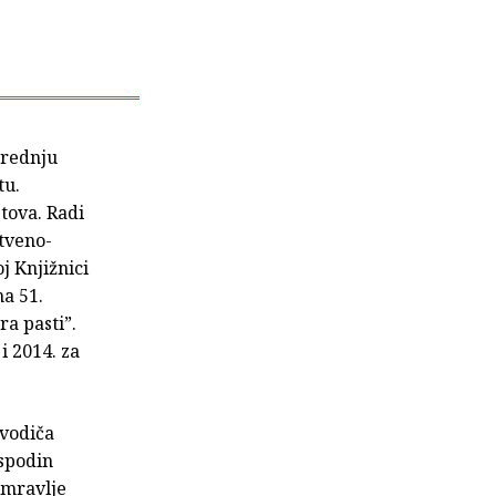
srednju
tu.
stova. Radi
štveno-
j Knjižnici
na 51.
a pasti”.
i 2014. za
 vodiča
ospodin
 mravlje