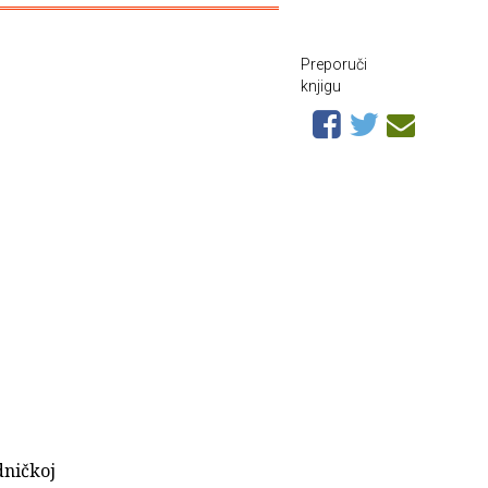
Preporuči
knjigu
dničkoj