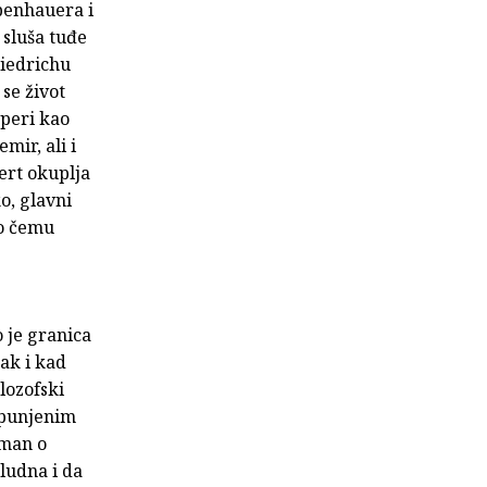
penhauera i
 sluša tuđe
riedrichu
 se život
eperi kao
mir, ali i
ert okuplja
o, glavni
 o čemu
 je granica
čak i kad
lozofski
spunjenim
oman o
aludna i da