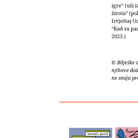
igre” (uži 
života” (po
Izvještaj O
“Kad su pad
2023.).
© Bilješke 
njihove dod
ne smiju pr