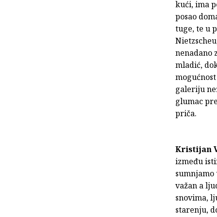
kući, ima 
posao domar
tuge, te u
Nietzscheu,
nenadano z
mladić, dok
mogućnost 
galeriju n
glumac pred
priča.
Kristijan 
između istin
sumnjamo u 
važan a lj
snovima, lj
starenju, d