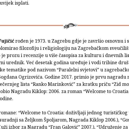
uvijek isplati.
Vujičić
rođen je 1973. u Zagrebu gdje je završio osnovnu i 
plomirao filozofiju i religiologiju na Zagrebačkom sveučiliš
 je prozu i recenzije u više časopisa za kulturu i dnevnih li
ni urednik. Već desetak godina uređuje i vodi tribine dru
ke tematike pod nazivom “Paralelni svjetovi” u zagrebačko
 Bogdana Ogrizovića. Godine 2017. primio je prvu nagradu 
ečernjeg lista “Ranko Marinković” za kratku priču “Zid mor
dobio Nagradu Kiklop: 2006. za roman “Welcome to Croatia 
odine.
romane: “Welcome to Croatia: doživljaji jednog turističkog
 suradnji sa Željkom Špoljarom, Nagrada Kiklop 2006.), “G
uži izbor za Nagradu “Fran Galović” 2007.), “Udruženje za