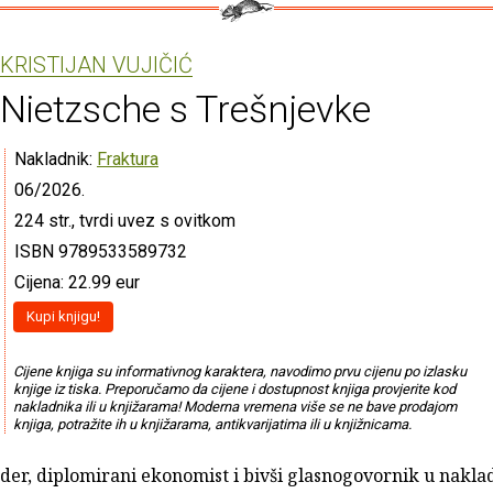
KRISTIJAN VUJIČIĆ
Nietzsche s Trešnjevke
Nakladnik:
Fraktura
06/2026.
224 str., tvrdi uvez s ovitkom
ISBN 9789533589732
Cijena: 22.99 eur
Kupi knjigu!
Cijene knjiga su informativnog karaktera, navodimo prvu cijenu po izlasku
knjige iz tiska. Preporučamo da cijene i dostupnost knjiga provjerite kod
nakladnika ili u knjižarama! Moderna vremena više se ne bave prodajom
knjiga, potražite ih u knjižarama, antikvarijatima ili u knjižnicama.
der, diplomirani ekonomist i bivši glasnogovornik u nakla