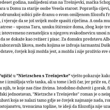
pedeset godina, naslijeđeni stan na Trešnjevki, mačka Scho
a u Domu za starije osobe Vesela starost. Popravlja cijevi,
 podrumskoj sobici piše dramu o svom omiljenom filozofu F
 i vjeruje da se još uvijek može spasiti riječima. A onda mu
atrese – upozna Taru, unuku štićenice doma, zbog koje tr
 istovremeno ravnateljica u njegovu svakodnevicu unosi ne
da se dokaže kao režiser i pisac. Za domsku predstavu Alb
ezaboravnih likova, među kojima se izdvaja šarmantni Dušk
stave, čovjek koji možda jest, a možda i nije proživio sve
Vujičić
u
"Nietzscheu s Trešnjevke"
vješto pokazuje kako
e i izmišljaja vrlo tanka, ali u tome i leži čar, jer priče su, 
njih, te koje nas čine živima. Istodobno duhovit i gorak, fi
udski jednostavan, "Nietzsche s Trešnjevke" roman je o nei
ubavi koja se nalazi tamo gdje se čovjek najmanje nada, r
ostojanstvu, trenucima topline, te ideji da filozofija nije uz