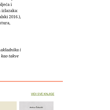
ljeća i
 izlazaka:
lski 2016.),
ktura,
nakladnika i
e kao takve
VIDI SVE KNJIGE