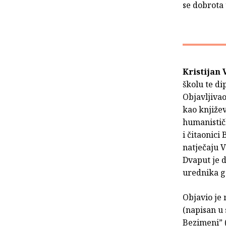
se dobrota 
Kristijan 
školu te di
Objavljivao
kao književ
humanistič
i čitaonici
natječaju V
Dvaput je 
urednika g
Objavio je 
(napisan u
Bezimeni” (