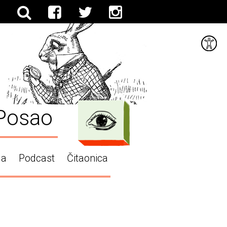
Posao
ga
Podcast
Čitaonica