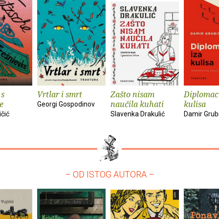
 s
Vrtlar i smrt
Zašto nisam
Diplomaci
e
naučila kuhati
kulisa
Georgi Gospodinov
ičić
Slavenka Drakulić
Damir Grub
– OD ISTOG AUTORA –