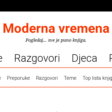
Moderna vremena
Pogledaj... sve je puno knjiga.
e
Razgovori
Djeca
e
Preporuke
Razgovori
Teme
Top lista knji