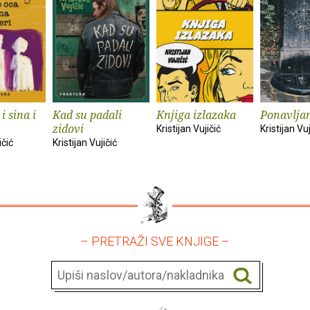
i sina i
Kad su padali
Knjiga izlazaka
Ponavlja
zidovi
Kristijan Vujičić
Kristijan Vuj
ičić
Kristijan Vujičić
– PRETRAŽI SVE KNJIGE –