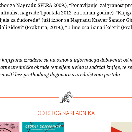
izbor za Nagradu SFERA 2009.), “Ponavljanje: zaigranost pro
lufinalist nagrade Tportala 2012. za roman godine), “Knjiga
djela za ćudoređe” (uži izbor za Nagradu Ksaver Šandor Gja
ali zidovi” (Fraktura, 2019.), "U ime oca i sina i kćeri" (Fra
o knjigama izrađene su na osnovu informacija dobivenih od 
atne uredničke obrade temeljem uvida u sadržaj knjige, te s
enositi bez prethodnog dogovora s uredništvom portala.
– OD ISTOG NAKLADNIKA –