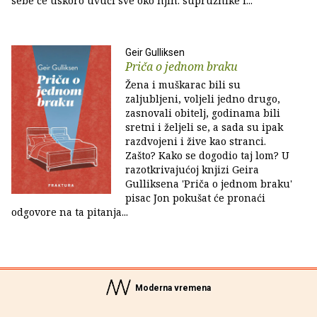
sebe će uskoro uvući sve oko njih: supružnike i...
Geir Gulliksen
Priča o jednom braku
Žena i muškarac bili su
zaljubljeni, voljeli jedno drugo,
zasnovali obitelj, godinama bili
sretni i željeli se, a sada su ipak
razdvojeni i žive kao stranci.
Zašto? Kako se dogodio taj lom? U
razotkrivajućoj knjizi Geira
Gulliksena 'Priča o jednom braku'
pisac Jon pokušat će pronaći
odgovore na ta pitanja...
Moderna vremena