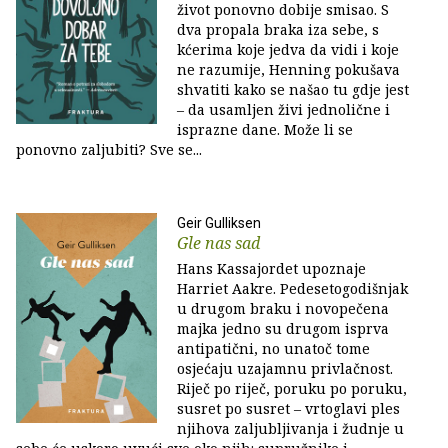
život ponovno dobije smisao. S
dva propala braka iza sebe, s
kćerima koje jedva da vidi i koje
ne razumije, Henning pokušava
shvatiti kako se našao tu gdje jest
– da usamljen živi jednolične i
isprazne dane. Može li se
ponovno zaljubiti? Sve se...
Geir Gulliksen
Gle nas sad
Hans Kassajordet upoznaje
Harriet Aakre. Pedesetogodišnjak
u drugom braku i novopečena
majka jedno su drugom isprva
antipatični, no unatoč tome
osjećaju uzajamnu privlačnost.
Riječ po riječ, poruku po poruku,
susret po susret – vrtoglavi ples
njihova zaljubljivanja i žudnje u