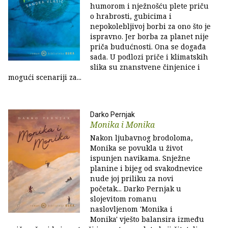
humorom i nježnošću plete priču
o hrabrosti, gubicima i
nepokolebljivoj borbi za ono što je
ispravno. Jer borba za planet nije
priča budućnosti. Ona se događa
sada. U podlozi priče i klimatskih
slika su znanstvene činjenice i
mogući scenariji za...
Darko Pernjak
Monika i Monika
Nakon ljubavnog brodoloma,
Monika se povukla u život
ispunjen navikama. Snježne
planine i bijeg od svakodnevice
nude joj priliku za novi
početak... Darko Pernjak u
slojevitom romanu
naslovljenom 'Monika i
Monika' vješto balansira između