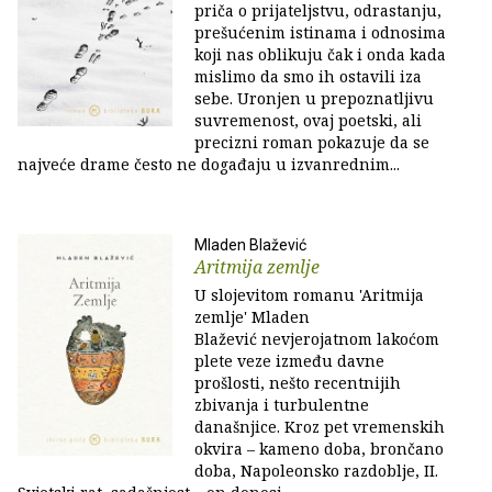
priča o prijateljstvu, odrastanju,
prešućenim istinama i odnosima
koji nas oblikuju čak i onda kada
mislimo da smo ih ostavili iza
sebe. Uronjen u prepoznatljivu
suvremenost, ovaj poetski, ali
precizni roman pokazuje da se
najveće drame često ne događaju u izvanrednim...
Mladen Blažević
Aritmija zemlje
U slojevitom romanu 'Aritmija
zemlje' Mladen
Blažević nevjerojatnom lakoćom
plete veze između davne
prošlosti, nešto recentnijih
zbivanja i turbulentne
današnjice. Kroz pet vremenskih
okvira – kameno doba, brončano
doba, Napoleonsko razdoblje, II.