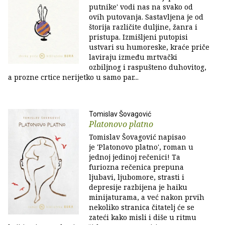
putnike' vodi nas na svako od
ovih putovanja. Sastavljena je od
štorija različite duljine, žanra i
pristupa. Izmišljeni putopisi
ustvari su humoreske, kraće priče
laviraju između mrtvački
ozbiljnog i raspušteno duhovitog,
a prozne crtice nerijetko u samo par...
Tomislav Šovagović
Platonovo platno
Tomislav Šovagović napisao
je 'Platonovo platno', roman u
jednoj jedinoj rečenici! Ta
furiozna rečenica prepuna
ljubavi, ljubomore, strasti i
depresije razbijena je haiku
minijaturama, a već nakon prvih
nekoliko stranica čitatelj će se
zateći kako misli i diše u ritmu