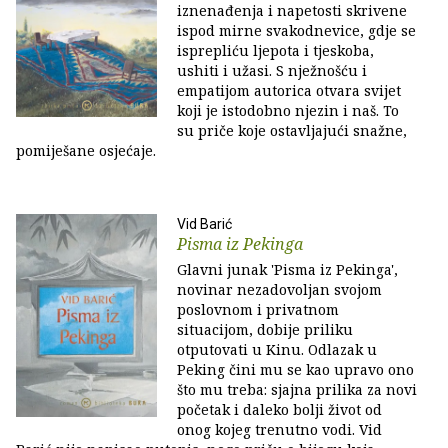
iznenađenja i napetosti skrivene
ispod mirne svakodnevice, gdje se
isprepliću ljepota i tjeskoba,
ushiti i užasi. S nježnošću i
empatijom autorica otvara svijet
koji je istodobno njezin i naš. To
su priče koje ostavljajući snažne,
pomiješane osjećaje.
Vid Barić
Pisma iz Pekinga
Glavni junak 'Pisma iz Pekinga',
novinar nezadovoljan svojom
poslovnom i privatnom
situacijom, dobije priliku
otputovati u Kinu. Odlazak u
Peking čini mu se kao upravo ono
što mu treba: sjajna prilika za novi
početak i daleko bolji život od
onog kojeg trenutno vodi. Vid