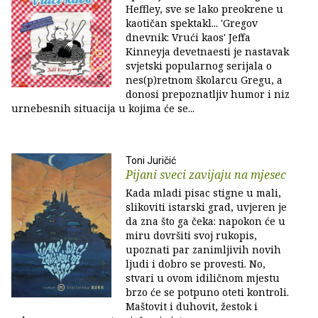
Heffley, sve se lako preokrene u
kaotičan spektakl... 'Gregov
dnevnik: Vrući kaos' Jeffa
Kinneyja devetnaesti je nastavak
svjetski popularnog serijala o
nes(p)retnom školarcu Gregu, a
donosi prepoznatljiv humor i niz
urnebesnih situacija u kojima će se...
Toni Juričić
Pijani sveci zavijaju na mjesec
Kada mladi pisac stigne u mali,
slikoviti istarski grad, uvjeren je
da zna što ga čeka: napokon će u
miru dovršiti svoj rukopis,
upoznati par zanimljivih novih
ljudi i dobro se provesti. No,
stvari u ovom idiličnom mjestu
brzo će se potpuno oteti kontroli.
Maštovit i duhovit, žestok i