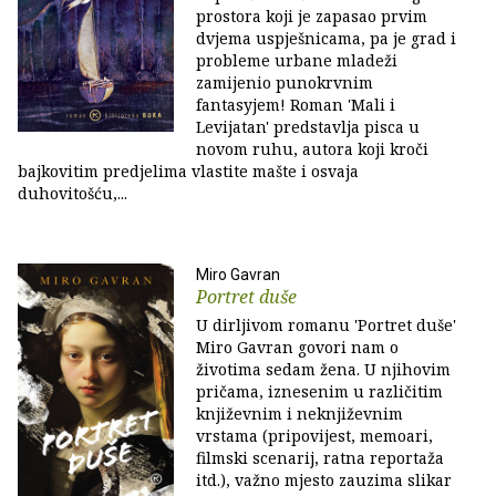
prostora koji je zapasao prvim
dvjema uspješnicama, pa je grad i
probleme urbane mladeži
zamijenio punokrvnim
fantasyjem! Roman 'Mali i
Levijatan' predstavlja pisca u
novom ruhu, autora koji kroči
bajkovitim predjelima vlastite mašte i osvaja
duhovitošću,...
Miro Gavran
Portret duše
U dirljivom romanu 'Portret duše'
Miro Gavran govori nam o
životima sedam žena. U njihovim
pričama, iznesenim u različitim
književnim i neknjiževnim
vrstama (pripovijest, memoari,
filmski scenarij, ratna reportaža
itd.), važno mjesto zauzima slikar