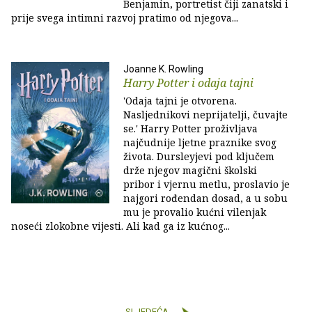
Benjamin, portretist čiji zanatski i
prije svega intimni razvoj pratimo od njegova...
Joanne K. Rowling
Harry Potter i odaja tajni
'Odaja tajni je otvorena.
Nasljednikovi neprijatelji, čuvajte
se.' Harry Potter proživljava
najčudnije ljetne praznike svog
života. Dursleyjevi pod ključem
drže njegov magični školski
pribor i vjernu metlu, proslavio je
najgori rođendan dosad, a u sobu
mu je provalio kućni vilenjak
noseći zlokobne vijesti. Ali kad ga iz kućnog...
SLJEDEĆA