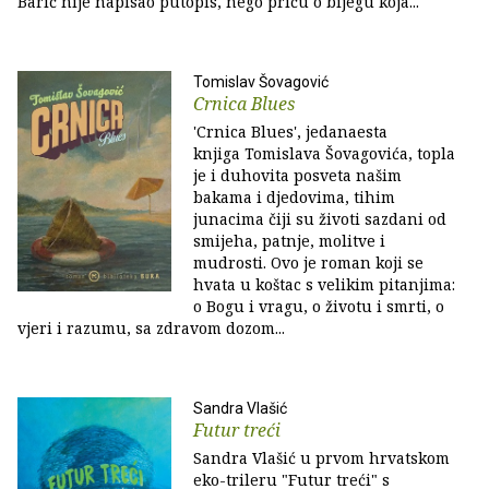
Barić nije napisao putopis, nego priču o bijegu koja...
Tomislav Šovagović
Crnica Blues
'Crnica Blues', jedanaesta
knjiga Tomislava Šovagovića, topla
je i duhovita posveta našim
bakama i djedovima, tihim
junacima čiji su životi sazdani od
smijeha, patnje, molitve i
mudrosti. Ovo je roman koji se
hvata u koštac s velikim pitanjima:
o Bogu i vragu, o životu i smrti, o
vjeri i razumu, sa zdravom dozom...
Sandra Vlašić
Futur treći
Sandra Vlašić u prvom hrvatskom
eko-trileru "Futur treći" s