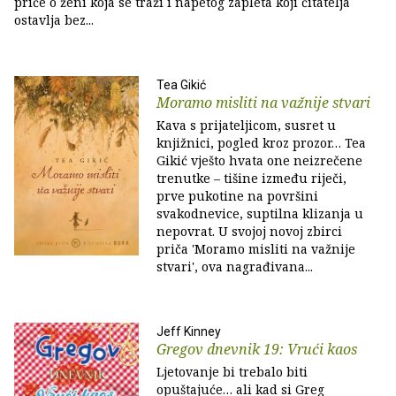
priče o ženi koja se traži i napetog zapleta koji čitatelja
ostavlja bez...
Tea Gikić
Moramo misliti na važnije stvari
Kava s prijateljicom, susret u
knjižnici, pogled kroz prozor… Tea
Gikić vješto hvata one neizrečene
trenutke – tišine između riječi,
prve pukotine na površini
svakodnevice, suptilna klizanja u
nepovrat. U svojoj novoj zbirci
priča 'Moramo misliti na važnije
stvari', ova nagrađivana...
Jeff Kinney
Gregov dnevnik 19: Vrući kaos
Ljetovanje bi trebalo biti
opuštajuće… ali kad si Greg