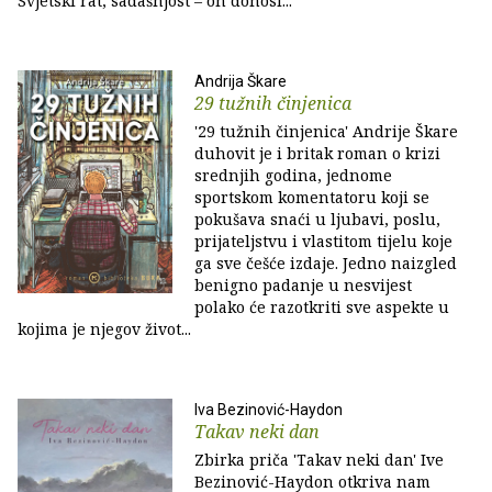
Svjetski rat, sadašnjost – on donosi...
Andrija Škare
29 tužnih činjenica
'29 tužnih činjenica' Andrije Škare
duhovit je i britak roman o krizi
srednjih godina, jednome
sportskom komentatoru koji se
pokušava snaći u ljubavi, poslu,
prijateljstvu i vlastitom tijelu koje
ga sve češće izdaje. Jedno naizgled
benigno padanje u nesvijest
polako će razotkriti sve aspekte u
kojima je njegov život...
Iva Bezinović-Haydon
Takav neki dan
Zbirka priča 'Takav neki dan' Ive
Bezinović-Haydon otkriva nam