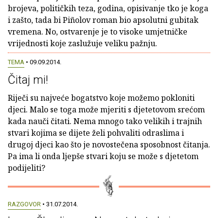
brojeva, političkih teza, godina, opisivanje tko je koga
i zašto, tada bi Piñolov roman bio apsolutni gubitak
vremena. No, ostvarenje je to visoke umjetničke
vrijednosti koje zaslužuje veliku pažnju.
TEMA
• 09.09.2014.
Čitaj mi!
Riječi su najveće bogatstvo koje možemo pokloniti
djeci. Malo se toga može mjeriti s djetetovom srećom
kada nauči čitati. Nema mnogo tako velikih i trajnih
stvari kojima se dijete želi pohvaliti odraslima i
drugoj djeci kao što je novostečena sposobnost čitanja.
Pa ima li onda ljepše stvari koju se može s djetetom
podijeliti?
RAZGOVOR
• 31.07.2014.