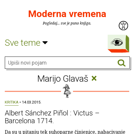
Moderna vremena
Pogledaj... sve je puno knjiga.
Sve teme
×
Marijo Glavaš
KRITIKA
• 14.03.2015.
Albert Sánchez Piñol : Victus –
Barcelona 1714.
Da su u pitanju tek suhoparne činjenice, nabacivanje