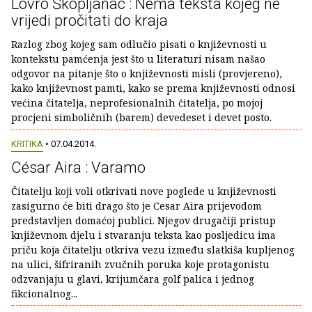
Lovro Škopljanac : Nema teksta kojeg ne
vrijedi pročitati do kraja
Razlog zbog kojeg sam odlučio pisati o književnosti u
kontekstu pamćenja jest što u literaturi nisam našao
odgovor na pitanje što o književnosti misli (provjereno),
kako književnost pamti, kako se prema književnosti odnosi
većina čitatelja, neprofesionalnih čitatelja, po mojoj
procjeni simboličnih (barem) devedeset i devet posto.
KRITIKA
• 07.04.2014.
César Aira : Varamo
Čitatelju koji voli otkrivati nove poglede u književnosti
zasigurno će biti drago što je Cesar Aira prijevodom
predstavljen domaćoj publici. Njegov drugačiji pristup
književnom djelu i stvaranju teksta kao posljedicu ima
priču koja čitatelju otkriva vezu između slatkiša kupljenog
na ulici, šifriranih zvučnih poruka koje protagonistu
odzvanjaju u glavi, krijumčara golf palica i jednog
fikcionalnog...