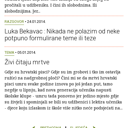
pročitali u udžbeniku. I čini ih slobodnima. Ili
slobodnijima. Jer...
RAZGOVOR
• 24.01.2014.
Luka Bekavac : Nikada ne polazim od neke
potpuno formulirane teme ili teze
TEMA
• 05.01.2014.
Živi čitaju mrtve
Gdje su hrvatski pisci? Gdje su im grobovi i tko im ostavlja
ruž(e) na nadgrobnoj ploči? Čini mi se da mrtvi hrvatski
pisci umru svake godine iznova po još jedan put, tamo
negdje u lipnju, kad nova generacija učenika napusti
školske klupe - umru tada ponovno jer jedino mjesto gdje
su živjeli i spominjali se bili su udžbenici i lektira učenika
- djece koju izlaskom iz škole više nitko neće podsjećati na...
PRETHODNA
SLJEDEĆA