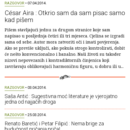
RAZGOVOR
• 07.04.2014.
César Aira : Otkrio sam da sam pisac samo
kad pišem
Pišem stavljajući jednu za drugom stranice koje sam
napisao u posljednja četiri ili tri mjeseca. Cjelina se izgradi
sama od sebe. Autor mora zatvoriti oči i imati povjerenja.
Ako se previše uključi, ako pokuša strogo kontrolirati, dobit
će nešto konvencionalno i banalno. Naši životi su također
nizovi nepovezanih i kontradiktornih činjenica koji
završavaju oblikovajući harmoničnu figuru, u dobru ili u...
RAZGOVOR
• 03.04.2014.
Saša Antić : Sugestivna moć literature je vjerojatno
jedna od najjačih droga
RAZGOVOR
• 25.03.2014.
Renato Baretić i Petar Filipić : Nema brige za
budućnost pričanja priča!