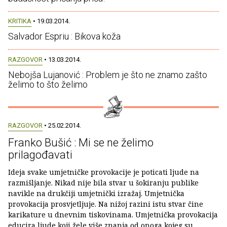
KRITIKA
• 19.03.2014.
Salvador Espriu : Bikova koža
RAZGOVOR
• 13.03.2014.
Nebojša Lujanović : Problem je što ne znamo zašto
želimo to što želimo
RAZGOVOR
• 25.02.2014.
Franko Bušić : Mi se ne želimo
prilagođavati
Ideja svake umjetničke provokacije je poticati ljude na
razmišljanje. Nikad nije bila stvar u šokiranju publike
navikle na drukčiji umjetnički izražaj. Umjetnička
provokacija prosvjetljuje. Na nižoj razini istu stvar čine
karikature u dnevnim tiskovinama. Umjetnička provokacija
educira ljude koji žele više znanja od onoga kojeg su