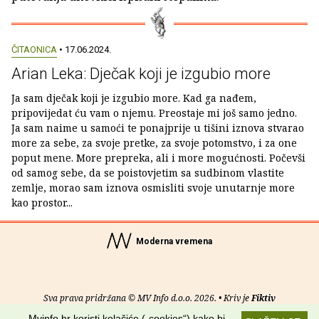
ČITAONICA
• 17.06.2024.
Arian Leka: Dječak koji je izgubio more
Ja sam dječak koji je izgubio more. Kad ga nađem,
pripovijedat ću vam o njemu. Preostaje mi još samo jedno.
Ja sam naime u samoći te ponajprije u tišini iznova stvarao
more za sebe, za svoje pretke, za svoje potomstvo, i za one
poput mene. More prepreka, ali i more mogućnosti. Počevši
od samog sebe, da se poistovjetim sa sudbinom vlastite
zemlje, morao sam iznova osmisliti svoje unutarnje more
kao prostor...
Moderna vremena
Sva prava pridržana © MV Info d.o.o. 2026. • Kriv je
Fiktiv
Mvinfo.hr koristi kolačiće („cookies“) kako bi