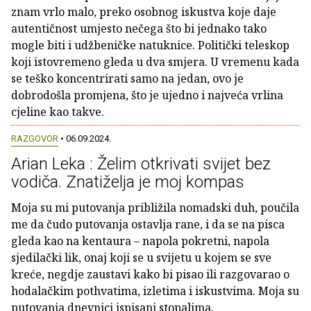
znam vrlo malo, preko osobnog iskustva koje daje
autentičnost umjesto nečega što bi jednako tako
mogle biti i udžbeničke natuknice. Politički teleskop
koji istovremeno gleda u dva smjera. U vremenu kada
se teško koncentrirati samo na jedan, ovo je
dobrodošla promjena, što je ujedno i najveća vrlina
cjeline kao takve.
RAZGOVOR
• 06.09.2024.
Arian Leka : Želim otkrivati svijet bez
vodiča. Znatiželja je moj kompas
Moja su mi putovanja približila nomadski duh, poučila
me da čudo putovanja ostavlja rane, i da se na pisca
gleda kao na kentaura – napola pokretni, napola
sjedilački lik, onaj koji se u svijetu u kojem se sve
kreće, negdje zaustavi kako bi pisao ili razgovarao o
hodalačkim pothvatima, izletima i iskustvima. Moja su
putovanja dnevnici ispisani stopalima.