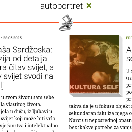
×
autoportret
• 28.05.2025.
PR
aša Sardžoska:
A
ija od detalja
se
ra čitav svijet, a
U 
v svijet svodi na
(i
lj
pr
po
 u svom životu sam sebe
pr
ela vlastitog života.
takva da je u fokusu objekt
ela u dušu, iz ljubavi u
sekundaran fakt iza njega osta
svijet koji može biti vrlo
Narcis u neposrednoj opasn
vječanstva i intelektualno
bez ikakve potrebe za vanjs