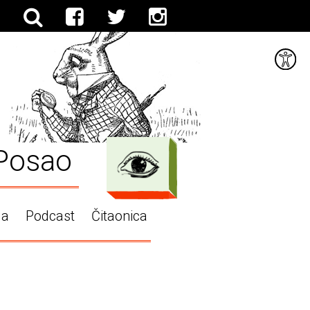
Posao
ga
Podcast
Čitaonica