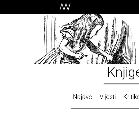
Knjig
Najave
Vijesti
Kritik