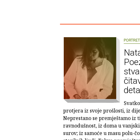
PORTRET
Nat
Poez
stva
čita
deta
Svatko
protjera iz svoje prošlosti, iz dij
Neprestano se premještamo iz tij
ravnodušnost, iz doma u vanjski 
surov; iz samoće u masu polu-čo