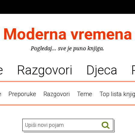
Moderna vremena
Pogledaj... sve je puno knjiga.
e
Razgovori
Djeca
e
Preporuke
Razgovori
Teme
Top lista knji