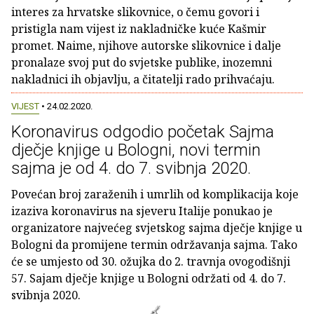
interes za hrvatske slikovnice, o čemu govori i
pristigla nam vijest iz nakladničke kuće Kašmir
promet. Naime, njihove autorske slikovnice i dalje
pronalaze svoj put do svjetske publike, inozemni
nakladnici ih objavlju, a čitatelji rado prihvaćaju.
VIJEST
• 24.02.2020.
Koronavirus odgodio početak Sajma
dječje knjige u Bologni, novi termin
sajma je od 4. do 7. svibnja 2020.
Povećan broj zaraženih i umrlih od komplikacija koje
izaziva koronavirus na sjeveru Italije ponukao je
organizatore najvećeg svjetskog sajma dječje knjige u
Bologni da promijene termin održavanja sajma. Tako
će se umjesto od 30. ožujka do 2. travnja ovogodišnji
57. Sajam dječje knjige u Bologni održati od 4. do 7.
svibnja 2020.