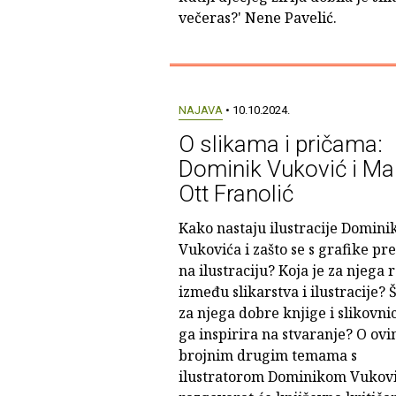
večeras?' Nene Pavelić.
NAJAVA
• 10.10.2024.
O slikama i pričama:
Dominik Vuković i Mar
Ott Franolić
Kako nastaju ilustracije Domini
Vukovića i zašto se s grafike pr
na ilustraciju? Koja je za njega 
između slikarstva i ilustracije? 
za njega dobre knjige i slikovnic
ga inspirira na stvaranje? O ovi
brojnim drugim temama s
ilustratorom Dominikom Vukov