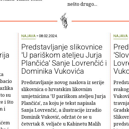
nešto drugo...
NAJAVA
• 08.02.2024.
NAJAVA
Predstavljanje slikovnice
Pred
ija
'U pariškom ateljeu Jurja
'Slo
Plančića' Sanje Lovrenčić i
Lovr
Dominika Vukovića
Vuko
ka
ebacio
Predstavljanje novog naslova iz serije
Predsta
razlika
slikovnica o hrvatskim likovnim
svakog
Što su
umjetnicima 'U pariškom ateljeu Jurja
Vuković
e i što
Plančića', za koju je tekst napisala
travnja
m i
Sanja Lovrenčić, a ilustracije izradio
Gradsk
Dominik Vuković, održat će se u
Slikovn
ićem
četvrtak 8. veljače u Kabinetu Malih
predsta