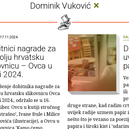
×
Dominik Vuković
17.11.2024.
RA
tnici nagrade za
D
olju hrvatsku
u
ovnicu – Ovca u
p
ji 2024.
Ve
pa
šenje dobitnika nagrade za
il
ju hrvatsku slikovnicu Ovca
pr
i 2024., održalo se u 16.
druge strane, kad radim crte
iber. Ovcu u kutiji stručnog
uvijek radije uzmem papir 
 strašno', Ivane Đule i Milice
nešto što je vezano za poe
vića (ilustracije), a Ovcu u
papira i široki kist i 'udarim
likovnica 'Kamo ćemo