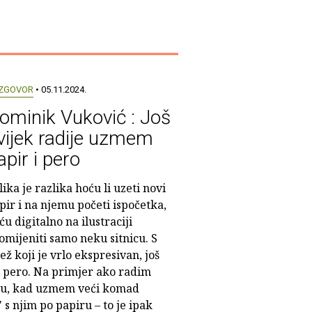
ZGOVOR
• 05.11.2024.
ominik Vuković : Još
vijek radije uzmem
apir i pero
lika je razlika hoću li uzeti novi
pir i na njemu početi ispočetka,
i ću digitalno na ilustraciji
omijeniti samo neku sitnicu. S
ž koji je vrlo ekspresivan, još
i pero. Na primjer ako radim
ziju, kad uzmem veći komad
' s njim po papiru – to je ipak