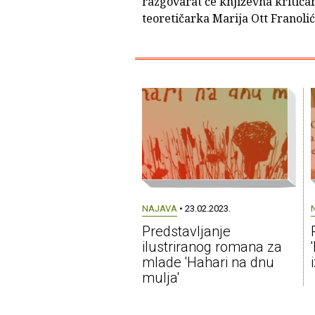
razgovarat će književna kritičar
teoretičarka Marija Ott Franolić
NAJAVA
• 23.02.2023.
Predstavljanje
ilustriranog romana za
mlade 'Hahari na dnu
mulja'