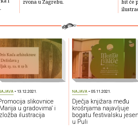
ka i
zvona u Zagrebu.
bit će
.
ilustrac
NAJAVA
• 13.12.2021.
NAJAVA
• 05.11.2021.
Promocija slikovnice
Dječja knjižara među
'Marija u gradovima' i
krošnjama najavljuje
izložba ilustracija
bogatu festivalsku jese
u Puli