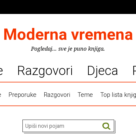
Moderna vremena
Pogledaj... sve je puno knjiga.
e
Razgovori
Djeca
e
Preporuke
Razgovori
Teme
Top lista knji