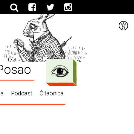
Posao
ga
Podcast
Čitaonica