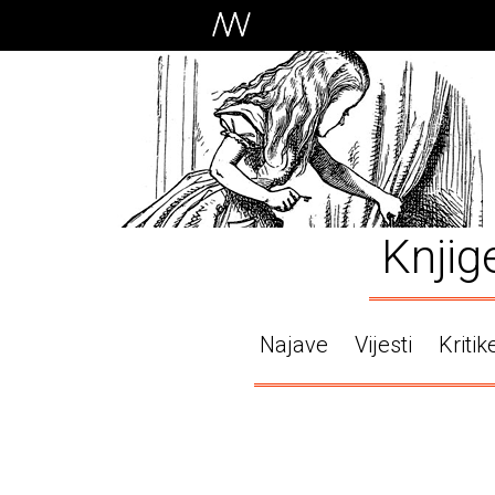
Knjig
Najave
Vijesti
Kritik