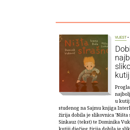
VIJEST
• 
Dobi
najb
slik
kuti
Progla
najbol
u kutij
studenog na Sajmu knjiga Interl
žirija dobila je slikovnica 'Ništa
Sinkauz (tekst) te Dominika Vuko
kutiji dječjeg žirija dobila je s