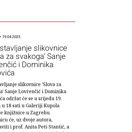
• 19.04.2023.
stavljanje slikovnice
va za svakoga' Sanje
enčić i Dominika
vića
vljanje slikovnice 'Slova za
a' Sanje Lovrenčić i Dominika
a održat će se u srijedu 19.
 u 18 sati u Galeriji Kupola
e knjižnice u Zagrebu.
icu će, uz dvoje autora,
viti i prof. Anita Peti-Stantić, a