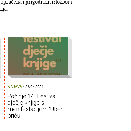
 popraćena i prigodnom izložbom
ija.
NAJAVA
• 26.04.2021.
Počinje 14. Festival
dječje knjige s
n
manifestacijom 'Uberi
priču!'