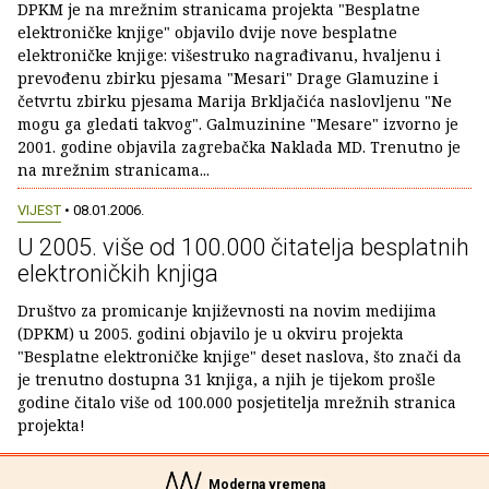
DPKM je na mrežnim stranicama projekta "Besplatne
elektroničke knjige" objavilo dvije nove besplatne
elektroničke knjige: višestruko nagrađivanu, hvaljenu i
prevođenu zbirku pjesama "Mesari" Drage Glamuzine i
četvrtu zbirku pjesama Marija Brkljačića naslovljenu "Ne
mogu ga gledati takvog". Galmuzinine "Mesare" izvorno je
2001. godine objavila zagrebačka Naklada MD. Trenutno je
na mrežnim stranicama...
VIJEST
• 08.01.2006.
U 2005. više od 100.000 čitatelja besplatnih
elektroničkih knjiga
Društvo za promicanje književnosti na novim medijima
(DPKM) u 2005. godini objavilo je u okviru projekta
"Besplatne elektroničke knjige" deset naslova, što znači da
je trenutno dostupna 31 knjiga, a njih je tijekom prošle
godine čitalo više od 100.000 posjetitelja mrežnih stranica
projekta!
Moderna vremena