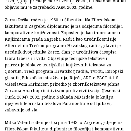
"Ovdje, gdje prestaje more i zemlja čeka", u tiskanom obliku
objavio mu je zagrebački AGM 2003. godine.
Zoran Roško rođen je 1960. u Šibeniku. Na Filozofskom
fakultetu u Zagrebu diplomirao je na odsjecima filozofije i
komparativne književnosti. Zaposlen je kao informator u
Knjižnicama grada Zagreba. Radi i kao urednik emisije
Alternet na Trećem programu Hrvatskog radija, glavni je
urednik dvotjednika Zarez, član je uredništva časopisa
Libra Libera i Tvrđa. Objavljuje teorijske tekstove i
priređuje blokove teorijskih i književnih tekstova za
Quorum, Treći program Hrvatskog radija, Tvrđu, Europski
glasnik, Filozofska istraživanja, Riječi, ART-e-FACT itd. S
Višeslavom Kirinićem priredio je zbornik tekstova Johna
Zerzana Anarhoprimitivizam protiv civilizacije (Jesenski i
Turk, 2004). 2002. godine Naklada MD izdala je knjigu
njegovih teorijskih tekstova Paranoidnije od ljubavi,
zabavnije od zla.
Milko Valent rođen je 6. srpnja 1948. u Zagrebu, gdje je na
Filozofskom fakultetu diplomirao filozofiju i komparativnu