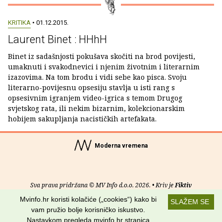
KRITIKA
• 01.12.2015.
Laurent Binet : HHhH
Binet iz sadašnjosti pokušava skočiti na brod povijesti,
umaknuti i svakodnevici i njenim životnim i literarnim
izazovima. Na tom brodu i vidi sebe kao pisca. Svoju
literarno-povijesnu opsesiju stavlja u isti rang s
opsesivnim igranjem video-igrica s temom Drugog
svjetskog rata, ili nekim bizarnim, kolekcionarskim
hobijem sakupljanja nacističkih artefakata.
Moderna vremena
Sva prava pridržana © MV Info d.o.o. 2026. • Kriv je
Fiktiv
Mvinfo.hr koristi kolačiće („cookies“) kako bi
SLAŽEM SE
O nama
•
Pomoć
•
Uvjeti korištenja
•
RSS kanali
vam pružio bolje korisničko iskustvo.
Nastavkom pregleda mvinfo.hr stranica