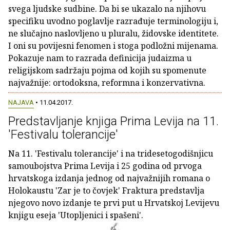
svega ljudske sudbine. Da bi se ukazalo na njihovu
specifiku uvodno poglavlje razrađuje terminologiju i,
ne slučajno naslovljeno u pluralu, židovske identitete.
I oni su povijesni fenomen i stoga podložni mijenama.
Pokazuje nam to razrada definicija judaizma u
religijskom sadržaju pojma od kojih su spomenute
najvažnije: ortodoksna, reformna i konzervativna.
NAJAVA
• 11.04.2017.
Predstavljanje knjiga Prima Levija na 11.
'Festivalu tolerancije'
Na 11. 'Festivalu tolerancije' i na tridesetogodišnjicu
samoubojstva Prima Levija i 25 godina od prvoga
hrvatskoga izdanja jednog od najvažnijih romana o
Holokaustu 'Zar je to čovjek' Fraktura predstavlja
njegovo novo izdanje te prvi put u Hrvatskoj Levijevu
knjigu eseja 'Utopljenici i spašeni'.