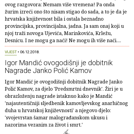
ovog razgovora: Nemam više vremena! Pa onda
žurim izreći ono što nisam stigao do sada, a to je da je
hrvatska književnost bila i ostala beznadno
provincijska, provincijalna, jadna. Ja sam onaj koji u
njoj traži novoga Ujevića, Marinkovića, Krležu,
Desnicu. I ne mogu ga naći! Ne mogu ih više naći....
VIJEST
• 06.12.2018.
Igor Mandić ovogodišnji je dobitnik
Nagrade Janko Polić Kamov
Igor Mandić je ovogodišnji dobitnik Nagrade Janko
Polić Kamov, za djelo 'Predsmrtni dnevnik'. Žiri je u
obrazloženju nagrade istaknuo kako je Mandić
'najautentičniji sljedbenik kamovljevskog anarhičnog
duha u hrvatskoj književnosti' a njegovo djelo:
'svojevrstan šamar malograđanskom ukusu i
nazorima vezanim za život i smrt.'