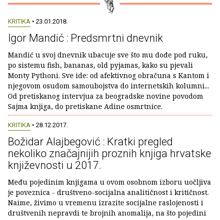
KRITIKA
• 23.01.2018.
Igor Mandić : Predsmrtni dnevnik
Mandić u svoj dnevnik ubacuje sve što mu dođe pod ruku,
po sistemu fish, bananas, old pyjamas, kako su pjevali
Monty Pythoni. Sve ide: od afektivnog obračuna s Kantom i
njegovom osudom samoubojstva do internetskih kolumni...
Od pretiskanog intervjua za beogradske novine povodom
Sajma knjiga, do pretiskane Adine osmrtnice.
KRITIKA
• 28.12.2017.
Božidar Alajbegović : Kratki pregled
nekoliko značajnijih proznih knjiga hrvatske
književnosti u 2017.
Među pojedinim knjigama u ovom osobnom izboru uočljiva
je poveznica - društveno-socijalna analitičnost i kritičnost.
Naime, živimo u vremenu izrazite socijalne raslojenosti i
društvenih nepravdi te brojnih anomalija, na što pojedini