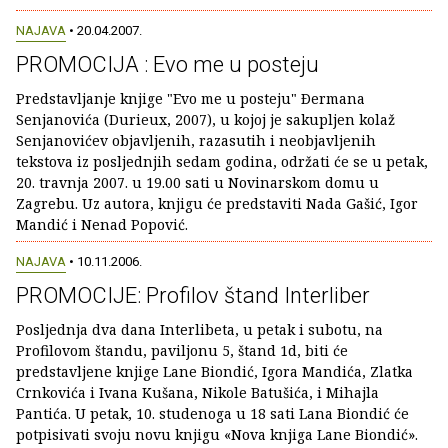
NAJAVA
• 20.04.2007.
PROMOCIJA : Evo me u posteju
Predstavljanje knjige "Evo me u posteju" Ðermana
Senjanovića (Durieux, 2007), u kojoj je sakupljen kolaž
Senjanovićev objavljenih, razasutih i neobjavljenih
tekstova iz posljednjih sedam godina, održati će se u petak,
20. travnja 2007. u 19.00 sati u Novinarskom domu u
Zagrebu. Uz autora, knjigu će predstaviti Nada Gašić, Igor
Mandić i Nenad Popović.
NAJAVA
• 10.11.2006.
PROMOCIJE: Profilov štand Interliber
Posljednja dva dana Interlibeta, u petak i subotu, na
Profilovom štandu, paviljonu 5, štand 1d, biti će
predstavljene knjige Lane Biondić, Igora Mandića, Zlatka
Crnkovića i Ivana Kušana, Nikole Batušića, i Mihajla
Pantića. U petak, 10. studenoga u 18 sati Lana Biondić će
potpisivati svoju novu knjigu «Nova knjiga Lane Biondić».